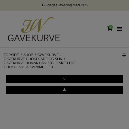
med GLS
info@hngavekurve.dk - Tlf. 2229334
0
FORSIDE
/
SHOP
/
GAVEKURVE
/
GAVEKURVE CHOKOLADE OG SLIK
/
GAVEKURV - ROMANTISK JEG ELSKER DIG
CHOKOLADE & KARAMELLER