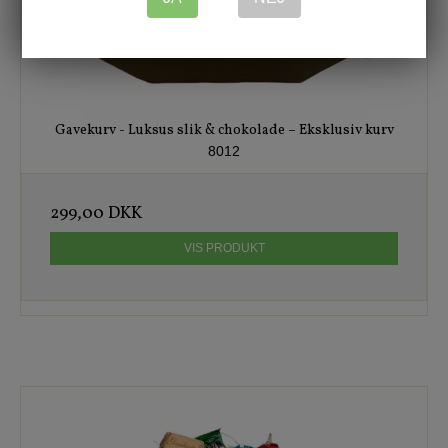
Gavekurv - Luksus slik & chokolade – Eksklusiv kurv
8012
299,00 DKK
VIS PRODUKT