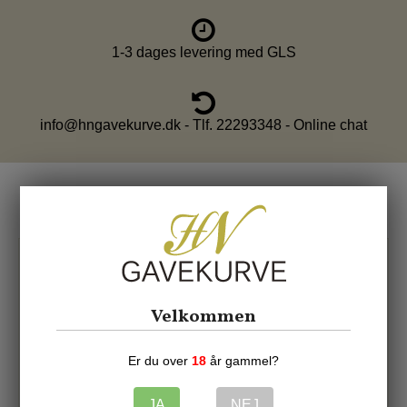
1-3 dages levering med GLS
info@hngavekurve.dk - Tlf. 22293348 - Online chat
Relaterede produkter
Velkommen
Er du over
18
år gammel?
JA
NEJ