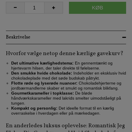
KØB
Beskrivelse
Hvorfor vælge netop denne kærlige gavekurv?
Det ultimative kærlighedstema:
En gennemtænkt og
hjertevarm hilsen, der taler direkte til følelserne.
Den smukke hvide chokolade:
Indeholder en eksklusiv hvid
chokoladeplade med det søde budskab påtrykt.
Flotte røde og lyserøde nuancer:
Chokoladehjerterne og
jordbærmandlerne skaber et smukt og romantisk blikfang.
Gourmetkarameller i topklasse:
De bløde
håndværkskarameller med lakrids smelter uimodståeligt på
tungen.
Kompakt og personlig:
Det ideelle format til en kærlig
overraskelse i hverdagen eller på mærkedagen.
En anderledes luksus oplevelse: Romantisk Jeg