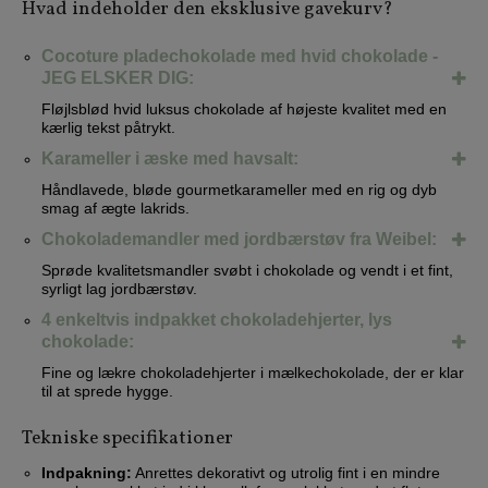
Hvad indeholder den eksklusive gavekurv?
Cocoture pladechokolade med hvid chokolade -
JEG ELSKER DIG:
Fløjlsblød hvid luksus chokolade af højeste kvalitet med en
kærlig tekst påtrykt.
Karameller i æske med havsalt:
Håndlavede, bløde gourmetkarameller med en rig og dyb
smag af ægte lakrids.
Chokolademandler med jordbærstøv fra Weibel:
Sprøde kvalitetsmandler svøbt i chokolade og vendt i et fint,
syrligt lag jordbærstøv.
4 enkeltvis indpakket chokoladehjerter, lys
chokolade:
Fine og lækre chokoladehjerter i mælkechokolade, der er klar
til at sprede hygge.
Tekniske specifikationer
Indpakning:
Anrettes dekorativt og utrolig fint i en mindre