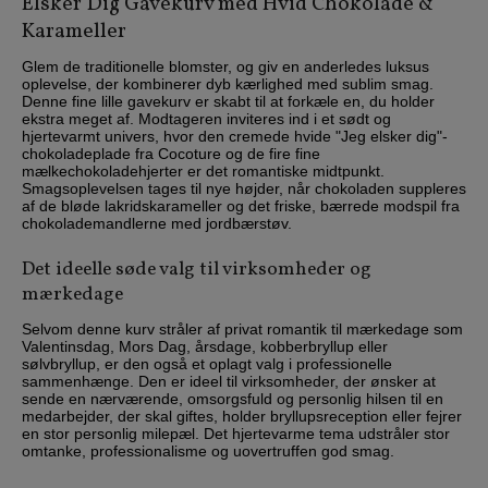
Elsker Dig Gavekurv med Hvid Chokolade &
Karameller
Glem de traditionelle blomster, og giv en anderledes luksus
oplevelse, der kombinerer dyb kærlighed med sublim smag.
Denne fine lille gavekurv er skabt til at forkæle en, du holder
ekstra meget af. Modtageren inviteres ind i et sødt og
hjertevarmt univers, hvor den cremede hvide "Jeg elsker dig"-
chokoladeplade fra Cocoture og de fire fine
mælkechokoladehjerter er det romantiske midtpunkt.
Smagsoplevelsen tages til nye højder, når chokoladen suppleres
af de bløde lakridskarameller og det friske, bærrede modspil fra
chokolademandlerne med jordbærstøv.
Det ideelle søde valg til virksomheder og
mærkedage
Selvom denne kurv stråler af privat romantik til mærkedage som
Valentinsdag, Mors Dag, årsdage, kobberbryllup eller
sølvbryllup, er den også et oplagt valg i professionelle
sammenhænge. Den er ideel til virksomheder, der ønsker at
sende en nærværende, omsorgsfuld og personlig hilsen til en
medarbejder, der skal giftes, holder bryllupsreception eller fejrer
en stor personlig milepæl. Det hjertevarme tema udstråler stor
omtanke, professionalisme og uovertruffen god smag.