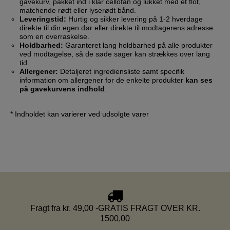
gavekurv, pakket ind i klar cellofan og lukket med et flot,
matchende rødt eller lyserødt bånd.
Leveringstid:
Hurtig og sikker levering på 1-2 hverdage
direkte til din egen dør eller direkte til modtagerens adresse
som en overraskelse.
Holdbarhed:
Garanteret lang holdbarhed på alle produkter
ved modtagelse, så de søde sager kan strækkes over lang
tid.
Allergener:
Detaljeret ingrediensliste samt specifik
information om allergener for de enkelte produkter
kan ses
på gavekurvens indhold
.
* Indholdet kan varierer ved udsolgte varer
Fragt fra kr. 49,00 -GRATIS FRAGT OVER KR.
1500,00