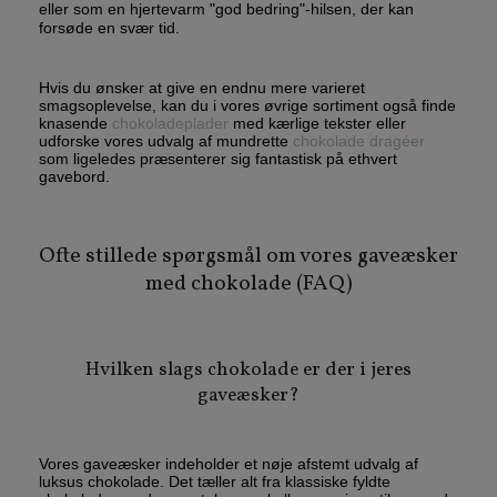
eller som en hjertevarm "god bedring"-hilsen, der kan
forsøde en svær tid.
Hvis du ønsker at give en endnu mere varieret
smagsoplevelse, kan du i vores øvrige sortiment også finde
knasende
chokoladeplader
med kærlige tekster eller
udforske vores udvalg af mundrette
chokolade dragéer
som ligeledes præsenterer sig fantastisk på ethvert
gavebord.
Ofte stillede spørgsmål om vores gaveæsker
med chokolade (FAQ)
Hvilken slags chokolade er der i jeres
gaveæsker?
Vores gaveæsker indeholder et nøje afstemt udvalg af
luksus chokolade. Det tæller alt fra klassiske fyldte