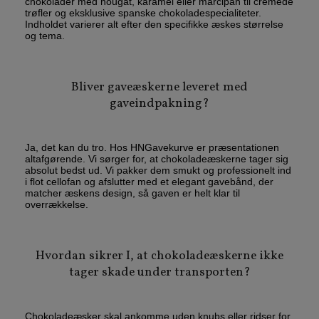
chokolader med nougat, karamel eller marcipan til cremede
trøfler og eksklusive spanske chokoladespecialiteter.
Indholdet varierer alt efter den specifikke æskes størrelse
og tema.
Bliver gaveæskerne leveret med
gaveindpakning?
Ja, det kan du tro. Hos HNGavekurve er præsentationen
altafgørende. Vi sørger for, at chokoladeæskerne tager sig
absolut bedst ud. Vi pakker dem smukt og professionelt ind
i flot cellofan og afslutter med et elegant gavebånd, der
matcher æskens design, så gaven er helt klar til
overrækkelse.
Hvordan sikrer I, at chokoladeæskerne ikke
tager skade under transporten?
Chokoladeæsker skal ankomme uden knubs eller ridser for