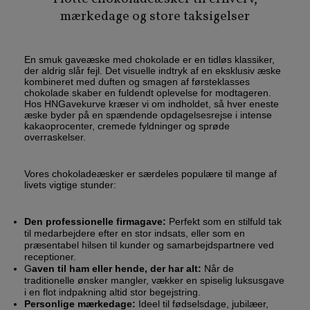
mærkedage og store taksigelser
En smuk gaveæske med chokolade er en tidløs klassiker,
der aldrig slår fejl. Det visuelle indtryk af en eksklusiv æske
kombineret med duften og smagen af førsteklasses
chokolade skaber en fuldendt oplevelse for modtageren.
Hos HNGavekurve kræser vi om indholdet, så hver eneste
æske byder på en spændende opdagelsesrejse i intense
kakaoprocenter, cremede fyldninger og sprøde
overraskelser.
Vores chokoladeæsker er særdeles populære til mange af
livets vigtige stunder:
Den professionelle firmagave:
Perfekt som en stilfuld tak
til medarbejdere efter en stor indsats, eller som en
præsentabel hilsen til kunder og samarbejdspartnere ved
receptioner.
G
aven til ham eller hende, der har alt:
Når de
traditionelle ønsker mangler, vækker en spiselig luksusgave
i en flot indpakning altid stor begejstring.
Personlige mærkedage:
Ideel til fødselsdage, jubilæer,