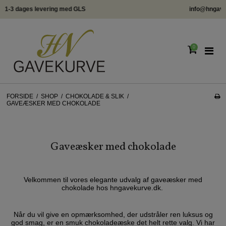
info@hngavekurve.dk - Tlf. 22293348 - Online chat
0
FORSIDE
/
SHOP
/
CHOKOLADE & SLIK
/
GAVEÆSKER MED CHOKOLADE
Gaveæsker med chokolade
Velkommen til vores elegante udvalg af gaveæsker med
chokolade hos hngavekurve.dk.
Når du vil give en opmærksomhed, der udstråler ren luksus og
god smag, er en smuk chokoladeæske det helt rette valg. Vi har