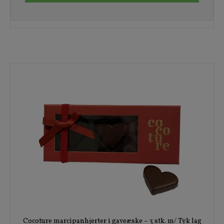
Cocoture marcipanhjerter i gaveæske – 3 stk. m/ Tyk lag