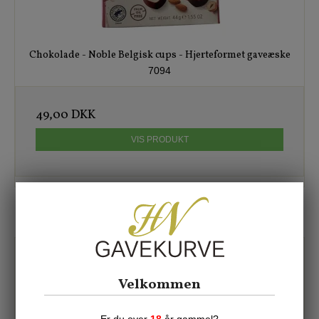
Chokolade - Noble Belgisk cups - Hjerteformet gaveæske
7094
49,00 DKK
VIS PRODUKT
Velkommen