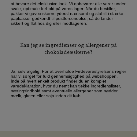
at bevare det eksklusive look. Vi opbevarer alle varer under
svale, optimale forhold på vores lager. Når du bestiller,
pakker vi gaveæskerne yderst nænsomt og stabilt i stærke
papkasser godkendt til postforsendelse, så de lander
sikkert og flot hos dig eller modtageren.
Kan jeg se ingredienser og allergener på
chokoladeæskerne?
Ja, selvfølgelig. For at overholde Fødevarestyrelsens regler
har vi sørget for fuld gennemsigtighed på webshoppen.
Inde på hvert enkelt produkt finder du en komplet
varedeklaration, hvor du nemt kan tjekke ingredienslister,
næringsindhold samt eventuelle allergener som nødder,
mælk, gluten eller soja inden dit køb