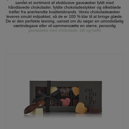
samlet et sortiment af eksklusive gaveæsker fyldt med
håndlavede chokolader, fyldte chokoladestykker og silkebløde
trøfler fra anerkendte kvalitetsbrands. Vores chokoladeæsker
leveres smukt indpakket, så de er 100 % klar til at bringe glæde.
De er den perfekte løsning, uanset om du søger en uimodståelig
værtindegave eller vil sammensætte en større, personlig
gavepakke med chokolade, slik og kaffe