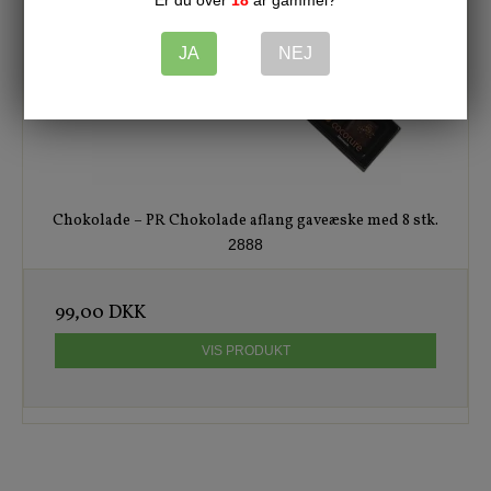
Er du over
18
år gammel?
JA
NEJ
Chokolade – PR Chokolade aflang gaveæske med 8 stk.
2888
99,00 DKK
VIS PRODUKT