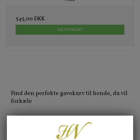
545,00 DKK
VIS PRODUKT
Find den perfekte gavekurv til hende, du vil
forkæle
Uanset om det er til din partner, mor, søster, veninde eller
en god kollega, kan det være en kunst at finde den helt
rette gave.
En smukt sammensat gavekurv
til hende er den
ideelle løsning, når du vil give mere end bare én ting. Det