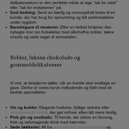
delikatessekurv er den perfekte måde at sige "tak for sidst"
eller "tak for invitationen" på.
God bedring:
Send en kærlig og omsorgsfuld tanke til en
kvinde, der har brug for opmuntring og lidt selvforkælelse
under sygdom.
Barselsgave til moderen:
Efter en fødsel fortjener den
nybagte mor ren forkælelse med alkoholfrie bobler, lækre
snacks og søde sager til ammetiden.
Bobler, luksus chokolade og
gourmetdelikatesser
Vi ved, at detaljerne tæller, når en kvinde skal modtage en
gave. Derfor er vores kurve indbydende og fyldt med de
bedste specialiteter:
Vin og bobler:
Elegante hvidvine, fyldige rødvine eller
mousserende bobler
, der gør enhver aften lidt mere festlig.
Pink gin og cocktails:
Til hende, der elsker en farverig,
frisk og velsmagende drink med bærnoter.
Søde lækkerier:
Alt fra
prisvindende gourmetlakrids
og