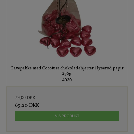
Gavepakke med Cocoture chokoladehjerter i lyserød papir
250g.
4030
79,00 DKK
63,20 DKK
VIS PRODUKT