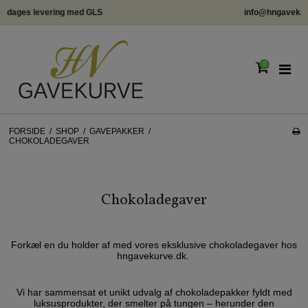
info@hngavekurve.dk - Tlf. 22293348 - Online chat
0
FORSIDE
/
SHOP
/
GAVEPAKKER
/
CHOKOLADEGAVER
Chokoladegaver
Forkæl en du holder af med vores eksklusive chokoladegaver hos
hngavekurve.dk.
Vi har sammensat et unikt udvalg af chokoladepakker fyldt med
luksusprodukter, der smelter på tungen – herunder den