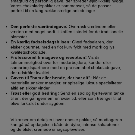
smagfuld og personlig gave, der spreder øjeblikkelig hygge.
Vores chokoladepakker er sammensat, så de passer
perfekt til en lang række særlige anledninger:
Den perfekte værtindegave:
Overrask værtinden eller
værten med noget sødt til kaffen i stedet for de traditionelle
blomster.
En kærlig fødselsdagshilsen:
Glæd fødselaren, der
elsker gourmet, med en flot kurv fyldt med mørk og lys
kvalitetschokolade.
Professionel firmagave og reception:
Vis din
taknemmelighed over for medarbejdere, kunder eller
samarbejdspartnere med en præsentabel chokoladegave,
der udstråler kvalitet.
Gaven til "ham eller hende, der har alt":
Når de
materielle ønsker mangler, er spiselige luksus specialiteter
altid en sikker vinder.
Trøst eller god bedring:
Send en sød og hjertevarm tanke
til en, der går igennem en svær tid, eller som trænger til at
blive forkælet under sygdom.
Vi kræser om detaljen i hver eneste pakke, så modtageren
kan gå på opdagelse i både de dybe, intense kakaotoner
og de blide, cremede smagsoplevelser.