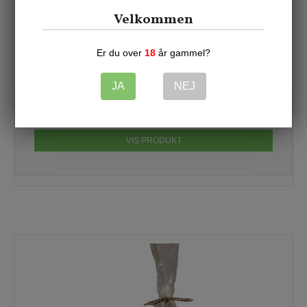
Velkommen
Er du over
18
år gammel?
Gavepakke med Cocoture chokolade-twisters 250g
1002004790
JA
NEJ
93,00 DKK
VIS PRODUKT