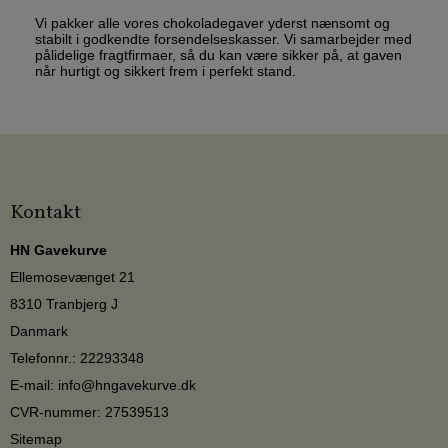
Vi pakker alle vores chokoladegaver yderst nænsomt og
stabilt i godkendte forsendelseskasser. Vi samarbejder med
pålidelige fragtfirmaer, så du kan være sikker på, at gaven
når hurtigt og sikkert frem i perfekt stand.
Kontakt
HN Gavekurve
Ellemosevænget 21
8310 Tranbjerg J
Danmark
Telefonnr.
:
22293348
E-mail
:
info@hngavekurve.dk
CVR-nummer
:
27539513
Sitemap