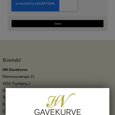
Send
Kontakt
HN Gavekurve
Ellemosevænget 21
8310 Tranbjerg J
Danmark
Telefonnr.
:
22293348
E-mail
:
info@hngavekurve.dk
CVR-nummer
:
27539513