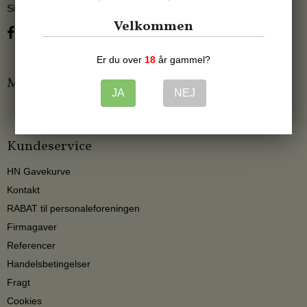
Sitemap
Velkommen
Er du over
18
år gammel?
Mærker
JA
NEJ
Kundeservice
HN Gavekurve
Kontakt
RABAT til personaleforeningen
Firmagaver
Referencer
Handelsbetingelser
Fragt
Cookies