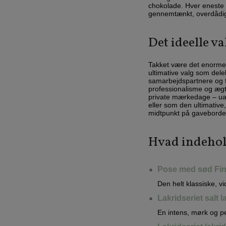
chokolade. Hver eneste d
gennemtænkt, overdådig
Det ideelle v
Takket være det enorme 
ultimative valg som dele
samarbejdspartnere og fo
professionalisme og ægte 
private mærkedage – uan
eller som den ultimative
midtpunkt på gaveborde
Hvad indehol
Pose med sød Fins
Den helt klassiske, vi
Lakridseriet salt l
En intens, mørk og per