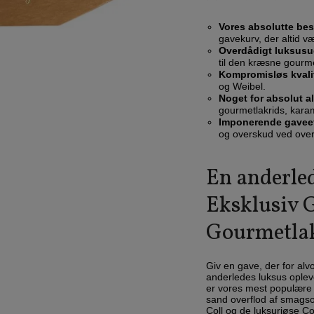
Vores absolutte best
gavekurv, der altid væ
Overdådigt luksusu
til den kræsne gourm
Kompromisløs kvalit
og Weibel.
Noget for absolut al
gourmetlakrids, karam
Imponerende gaveef
og overskud ved ove
En anderled
Eksklusiv 
Gourmetla
Giv en gave, der for alv
anderledes luksus oplev
er vores mest populære
sand overflod af smagso
Coll og de luksuriøse Co