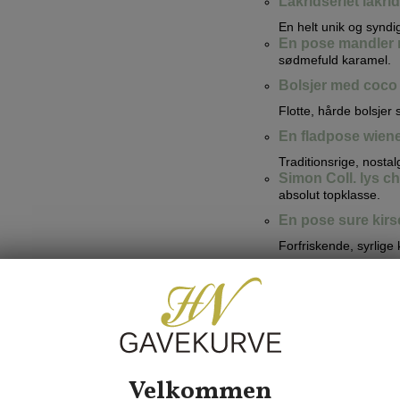
Lakridseriet lakr
En helt unik og syndi
En pose mandler 
sødmefuld karamel.
Bolsjer med coco 
Flotte, hårde bolsje
En fladpose wien
Traditionsrige, nosta
Simon Coll. lys c
absolut topklasse.
En pose sure kirs
Forfriskende, syrlige 
Et net med runde 
Eventyrlige, sjove og
Cocoture hjerter 
Elegante og luksuriøs
Lakridskonfekt fr
Velkommen
Den elskede og klassi