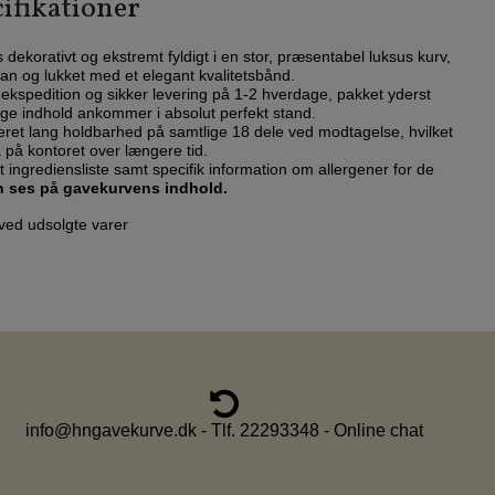
ifikationer
 dekorativt og ekstremt fyldigt i en stor, præsentabel luksus kurv,
ofan og lukket med et elegant kvalitetsbånd.
ekspedition og sikker levering på 1-2 hverdage, pakket yderst
 rige indhold ankommer i absolut perfekt stand.
ret lang holdbarhed på samtlige 18 dele ved modtagelse, hvilket
tå på kontoret over længere tid.
t ingrediensliste samt specifik information om allergener for de
n ses på gavekurvens indhold.
 ved udsolgte varer
info@hngavekurve.dk - Tlf. 22293348 - Online chat