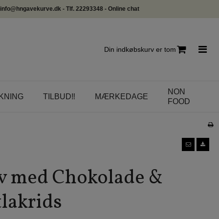
info@hngavekurve.dk - Tlf. 22293348 - Online chat
Din indkøbskurv er tom
NON
KNING
TILBUD‼️
MÆRKEDAGE
FOOD
v med Chokolade &
lakrids