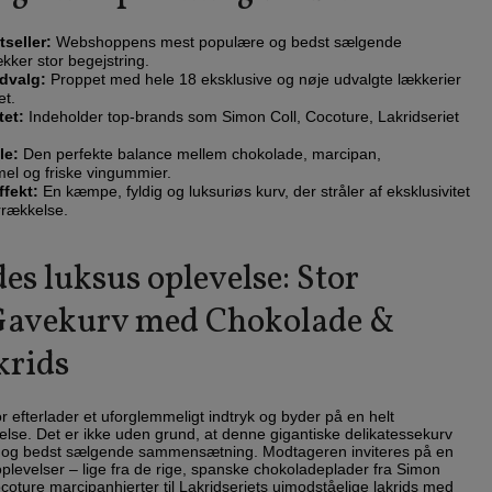
seller:
Webshoppens mest populære og bedst sælgende
kker stor begejstring.
dvalg:
Proppet med hele 18 eksklusive og nøje udvalgte lækkerier
et.
et:
Indeholder top-brands som Simon Coll, Cocoture, Lakridseriet
le:
Den perfekte balance mellem chokolade, marcipan,
el og friske vingummier.
fekt:
En kæmpe, fyldig og luksuriøs kurv, der stråler af eksklusivitet
rrækkelse.
es luksus oplevelse: Stor
Gavekurv med Chokolade &
krids
or efterlader et uforglemmeligt indtryk og byder på en helt
else. Det er ikke uden grund, at denne gigantiske delikatessekurv
 og bedst sælgende sammensætning. Modtageren inviteres på en
plevelser – lige fra de rige, spanske chokoladeplader fra Simon
coture marcipanhjerter til Lakridseriets uimodståelige lakrids med