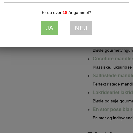
En pose, 130g. m
Er du over
18
år gammel?
Sprøde mandler svøbt i
Simon Coll choko
JA
NEJ
Sofistikeret mørk chok
Cocoture vegans
Bløde gourmetvingumm
Cocoture mandler
Klassiske, luksuriøse
Saltristede mandle
Perfekt ristede mandl
Lakridseriet lakri
Bløde og seje gourmet
En stor pose blan
En stor og indbydende 