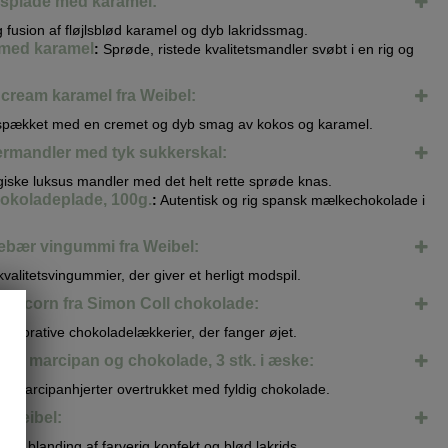
idsplade med karamel:
g fusion af fløjlsblød karamel og dyb lakridssmag.
med karamel
:
Sprøde, ristede kvalitetsmandler svøbt i en rig og
cream karamel fra Weibel:
r spækket med en cremet og dyb smag av kokos og karamel.
ermandler med tyk sukkerskal:
lgiske luksus mandler med det helt rette sprøde knas.
hokoladeplade, 100g.
:
Autentisk og rig spansk mælkechokolade i
ebær vingummi fra Weibel:
kvalitetsvingummier, der giver et herligt modspil.
Unicorn fra Simon Coll chokolade:
 dekorative chokoladelækkerier, der fanger øjet.
med marcipan og chokolade, 3 stk. i æske:
e marcipanhjerter overtrukket med fyldig chokolade.
a Weibel:
ske blanding af farverig konfekt og blød lakrids.