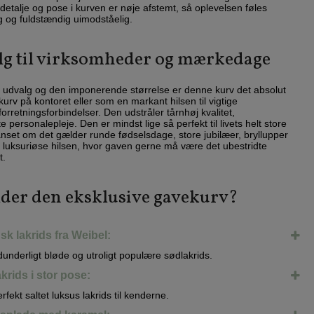
etalje og pose i kurven er nøje afstemt, så oplevelsen føles
 og fuldstændig uimodståelig.
alg til virksomheder og mærkedage
udvalg og den imponerende størrelse er denne kurv det absolut
kurv på kontoret eller som en markant hilsen til vigtige
rretningsforbindelser. Den udstråler tårnhøj kvalitet,
personalepleje. Den er mindst lige så perfekt til livets helt store
set om det gælder runde fødselsdage, store jubilæer, bryllupper
, luksuriøse hilsen, hvor gaven gerne må være det ubestridte
t.
der den eksklusive gavekurv?
k lakrids fra Weibel:
dunderligt bløde og utroligt populære sødlakrids.
akrids i stor pose:
fekt saltet luksus lakrids til kenderne.