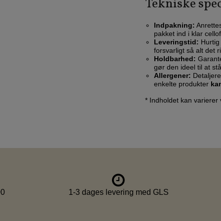
Tekniske spec
Indpakning:
Anrettes
pakket ind i klar cell
Leveringstid:
Hurtig 
forsvarligt så alt det
Holdbarhed:
Garante
gør den ideel til at s
Allergener:
Detaljere
enkelte produkter
ka
* Indholdet kan varierer
00
1-3 dages levering med GLS