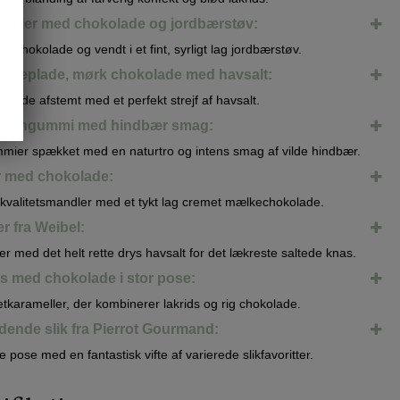
andler med chokolade og jordbærstøv:
 chokolade og vendt i et fint, syrligt lag jordbærstøv.
ladeplade, mørk chokolade med havsalt:
olade afstemt med et perfekt strejf af havsalt.
k vingummi med hindbær smag:
ier spækket med en naturtro og intens smag af vilde hindbær.
 med chokolade:
 kvalitetsmandler med et tykt lag cremet mælkechokolade.
r fra Weibel:
er med det helt rette drys havsalt for det lækreste saltede knas.
ds med chokolade i stor pose:
karameller, der kombinerer lakrids og rig chokolade.
dende slik fra Pierrot Gourmand:
pose med en fantastisk vifte af varierede slikfavoritter.