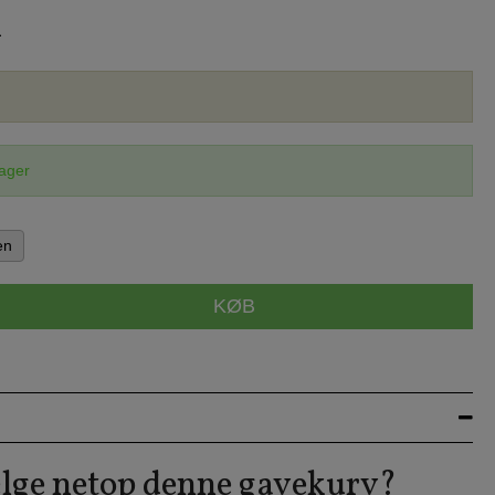
K
lager
en
KØB
lge netop denne gavekurv?