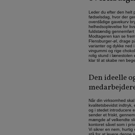
Leder du efter den helt p
fødselsdag, hvor der g
overdådige gavekurv bryd
helhedsoplevelse for liv
fuldstændig gennemført 
Modtageren kan se frem 
Flensburger-øl, drage p
varianter og dykke ned i
vingummi og rige chokola
rolig stund i lænestolen 
klar til at skabe ren bege
Den ideelle o
medarbejdere
Når din virksomhed skal 
kvalitetsbevidst indtryk,
og i stedet introducere
sender et friskt, genne
mængde af velkendte slik
kontoret såvel som i pri
Vi sikrer en nem, hurtig 
stå for at levere denne 