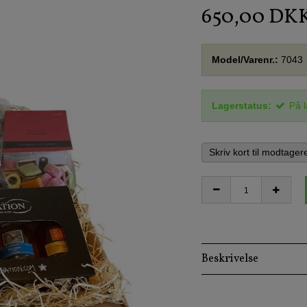
650,00 DK
Model/Varenr.:
7043
Lagerstatus:
På 
Skriv kort til modtager
Beskrivelse