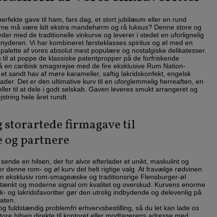
erfekte gave til ham, fars dag, et stort jubilæum eller en rund
erne må være lidt ekstra mandehørm og rå luksus? Denne store og
er med de traditionelle vinkurve og leverer i stedet en uforlignelig
snyderen. Vi har kombineret førsteklasses spiritus og øl med en
palette af vores absolut mest populære og nostalgiske delikatesser.
til at poppe de klassiske patentpropper på de forfriskende
å en caribisk smagsrejse med de fire eksklusive Rum Nation-
 et sandt hav af møre karameller, saftig lakridskonfekt, engelsk
der. Det er den ultimative kurv til en uforglemmelig herreaften, en
eller til at dele i godt selskab. Gaven leveres smukt arrangeret og
jstring hele året rundt.
g storartede firmagave til
 og partnere
sende en hilsen, der for alvor efterlader et unikt, maskulint og
 er denne rom- og øl kurv det helt rigtige valg. At fravælge rødvinen
 en eksklusiv rom-smageæske og traditionsrige Flensburger-øl
mtænkt og moderne signal om kvalitet og overskud. Kurvens enorme
- og lakridsfavoritter gør den utrolig indbydende og delevenlig på
vaten.
og fuldstændig problemfri erhvervsbestilling, så du let kan lade os
store hilsen direkte til kontoret eller modtagerens adresse med