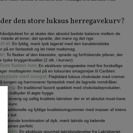
der den store luksus herregavekurv?
 håndplukket for at skabe den absolut bedste balance mellem de
 ristede øl-toner, det sprøde, det møre og det rige:
el øl
: En fyldig, mørk tysk lagerøl med den karakteristiske
 på en fantastisk og let ristet maltsmag.
er
: To flasker af den klassiske, sprøde og forfriskende pilsner, der
e tyske bryggerikvalitet (2 stk. i kurven).
Rum Nation rom
: En eksklusiv smageæske med fire forskellige
ager modtageren med på en luksuriøs smagsrejse til Caribien.
adeplade med nougat
: Fløjlsblød luksus chokolade med cremet
på tungen og harmonerer fantastisk med de lagrede romdråber.
landing
: En traditionel favorit spækket med chokoladeprodukter,
som indbyder til ægte hygge.
kt
: Farverig og saftig kvalitets lakridser der er et absolut must-have
tesse-kurv.
i
: Traditionelle og fyldige kvalitetsvingummier med masser af intens
rette bid.
forfriskende kombination af dyb, mørk lakrids og kølende
er ganen perfekt.
enhagen
: En eksklusiv gourmet-lakridsoplevelse fra Lakridseriet,