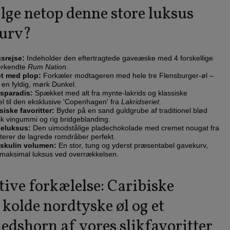
ge netop denne store luksus
urv?
srejse:
Indeholder den eftertragtede gaveæske med 4 forskellige
erkendte
Rum Nation
.
et med plop:
Forkæler modtageren med hele tre Flensburger-øl –
 en fyldig, mørk Dunkel.
dsparadis:
Spækket med alt fra mynte-lakrids og klassiske
el til den eksklusive 'Copenhagen' fra
Lakridseriet
.
iske favoritter:
Byder på en sand guldgrube af traditionel blød
sk vingummi og rig bridgeblanding.
deluksus:
Den uimodstålige pladechokolade med cremet nougat fra
rer de lagrede romdråber perfekt.
skulin volumen:
En stor, tung og yderst præsentabel gavekurv,
t maksimal luksus ved overrækkelsen.
ive forkælelse: Caribiske
kolde nordtyske øl og et
edshorn af vores slikfavoritter