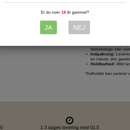
der repræsenterer m
Lakridspinde fra 
Er du over
18
år gammel?
helt traditionelle og 
JA
NEJ
Tekniske spec
Anvendelse:
Oplagt 
fødselsdage eller so
Indpakning:
Leveres 
en robust, stor gavek
Holdbarhed:
Altid la
*Indholdet kan varierer 
00
1-3 dages levering med GLS