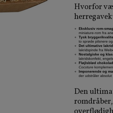
Hvorfor væl
herregavek
Eksklusiv rom-smag
miniature-rom fra an
Tysk bryggerikvalit
to sprøde pilsnere og
Det ultimative lakri
lakridspinde fra Weib
Nostalgiske og klass
lakridskonfekt, engel
Fløjlsblød chokola
Cocoture
komplemente
Imponerende og ma
der udstråler absolu
Den ultimat
romdråber, 
overflødigh