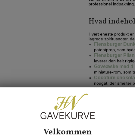
professionel indpakning.
Hvad indehol
Hvert eneste produkt er
lagrede spiritusnoter, de
Flensburger Dunk
patentprop, som byder
Flensburger Pilsn
leverer den helt rigtig
Gaveæske med 4 
miniature-rom, som t
Cocoture chokol
nougat, der smelter 
Klassisk Bridgeb
nødder og marcipan, 
Blød lakridskonfe
i enhver rigtig delika
Engelsk vingumm
frugtsmag og det helt 
Mynte lakrids
: En 
myntesmag, som rens
Velkommen
Lakridseriet Cop