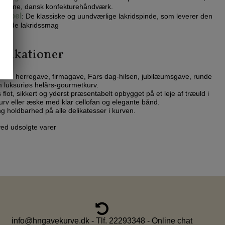
oderne, dansk konfekturehåndværk.
Weibel
: De klassiske og uundværlige lakridspinde, som leverer den
elskede lakridssmag
ifikationer
som herregave, firmagave, Fars dag-hilsen, jubilæumsgave, runde
m luksuriøs helårs-gourmetkurv.
flot, sikkert og yderst præsentabelt opbygget på et leje af træuld i
urv eller æske med klar cellofan og elegante bånd.
ng holdbarhed på alle delikatesser i kurven.
ved udsolgte varer
info@hngavekurve.dk - Tlf. 22293348 - Online chat