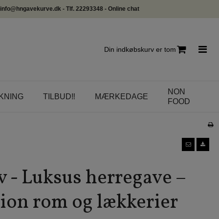
info@hngavekurve.dk - Tlf. 22293348 - Online chat
Din indkøbskurv er tom
NON
KNING
TILBUD‼️
MÆRKEDAGE
FOOD
 - Luksus herregave –
on rom og lækkerier