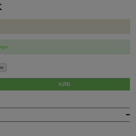
K
lager
en
KØB