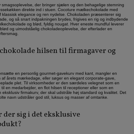
siv smagsoplevelse, der bringer sjælen og den behagelige stemning
essekøkken direkte ind i stuen. Cocoture mælkechokolade med
f klassisk elegance og ren nydelse. Chokoladen præsenterer sig
lade, og så snart indpakningen brydes, frigives en rig og indbydende
lkechokolade og blød, fyldig nougat. Hver eneste mundful leverer
lsblød og uimodståelig chokoladeoplevelse, der efterlader en
eftersmag.
chokolade hilsen til firmagaver og
nsætte en personlig gourmet-gavekurv med kant, mangler en
l en af årets mærkedage, eller søger en elegant corporate-gave,
plade plet. Til virksomheder er den særdeles velegnet som en
il en medarbejder, en flot hilsen til receptioner eller som en
 eksklusiv firmakurv, der skal udstråle høj standard og kvalitet. Det
tolte navn udstråler god stil, luksus og masser af omtanke.
er sig i det eksklusive
odukt?