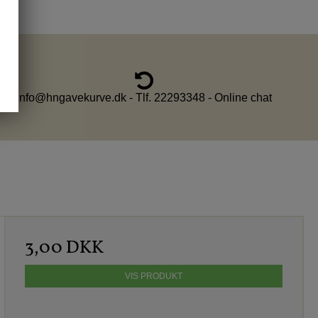
info@hngavekurve.dk - Tlf. 22293348 - Online chat
3,00 DKK
VIS PRODUKT