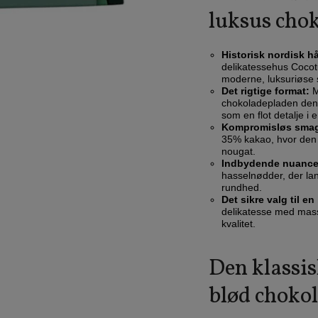
luksus cho
Historisk nordisk 
delikatessehus Cocotu
moderne, luksuriøse 
Det rigtige format:
M
chokoladepladen den he
som en flot detalje i e
Kompromisløs smags
35% kakao, hvor den
nougat.
Indbydende nuance
hasselnødder, der la
rundhed.
Det sikre valg til e
delikatesse med mass
kvalitet.
Den klassi
blød choko