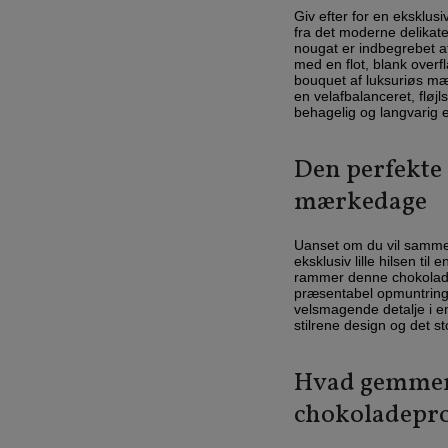
Giv efter for en eksklu
fra det moderne delikat
nougat er indbegrebet a
med en flot, blank overf
bouquet af luksuriøs mæ
en velafbalanceret, fløj
behagelig og langvarig 
Den perfekte 
mærkedage
Uanset om du vil samme
eksklusiv lille hilsen ti
rammer denne chokolade
præsentabel opmuntring t
velsmagende detalje i en
stilrene design og det s
Hvad gemmer d
chokoladepr