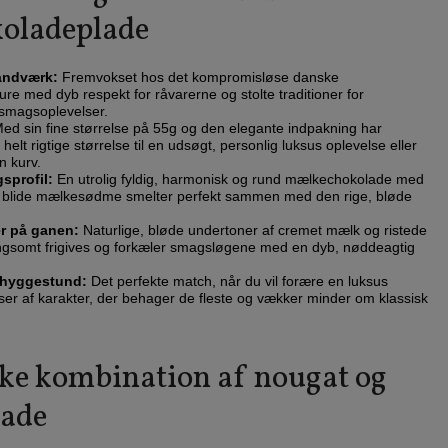
koladeplade
håndværk:
Fremvokset hos det kompromisløse danske
re med dyb respekt for råvarerne og stolte traditioner for
smagsoplevelser.
ed sin fine størrelse på 55g og den elegante indpakning har
lt rigtige størrelse til en udsøgt, personlig luksus oplevelse eller
n kurv.
profil:
En utrolig fyldig, harmonisk og rund mælkechokolade med
 blide mælkesødme smelter perfekt sammen med den rige, bløde
r på ganen:
Naturlige, bløde undertoner af cremet mælk og ristede
ngsomt frigives og forkæler smagsløgene med en dyb, nøddeagtig
n hyggestund:
Det perfekte match, når du vil forære en luksus
er af karakter, der behager de fleste og vækker minder om klassisk
ske kombination af nougat og
lade