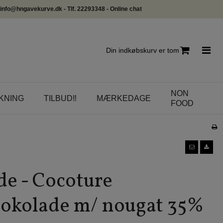
info@hngavekurve.dk - Tlf. 22293348 - Online chat
Din indkøbskurv er tom
NON
KNING
TILBUD‼️
MÆRKEDAGE
FOOD
e - Cocoture
okolade m/ nougat 35%