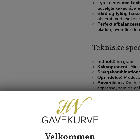
Lys luksus mælkec
udvalgte kakaoråvar
Blød og fyldig has
afstemt med chokolad
Perfekt afbalanceret
pladen, hvorefter de
Tekniske spec
Indhold:
55 gram.
Kakaoprocent:
Mini
Smagskombination
Oprindelse:
Producer
Anvendelse:
Det helt
espresso, som en del
element i eksklusive 
Holdbarhed & Detalj
kakaosmør, sødMÆLK
(vanilje) (0,2%), emul
ÆGGEHVIDE. MANDL
Allergener: MANDLER,
Velkommen