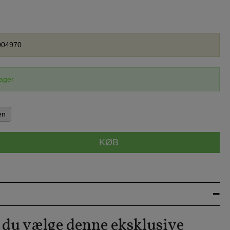
004970
lager
en
KØB
 du vælge denne eksklusive