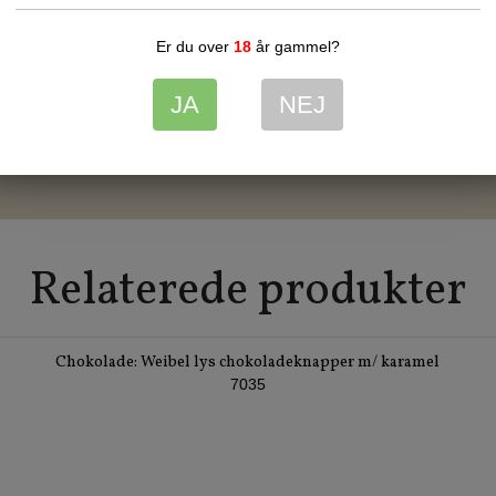
Er du over
18
år gammel?
JA
NEJ
00
1-3 dages levering med GLS
Relaterede produkter
Chokolade: Weibel lys chokoladeknapper m/ karamel
7035