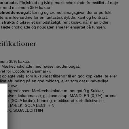
hokolade:
Fløjlsblød og fyldig mælkechokolade fremstillet af nøje
er med minimum 35% kakao.
selnøddenougat:
En rig og cremet smagsgiver, der er perfekt
ens milde sødme for en fantastisk dybde, kant og kontrast.
 struktur:
Sikrer et uimodståeligt, rent knæk, når man bider i
n tætte chokolade og nougaten smelter ensartet på tungen.
ifikationer
mum 35% kakao.
:
Mælkechokolade med hasselnøddenougat.
et for Cocoture (Danmark).
 oplagte valg som luksuriøst tilbehør til en god kop kaffe, te eller
ikat afrunding på en god middag, eller som det uundværlige
gavekurve.
er:
Ingredienser: Mælkechokolade m. nougat 0 g Sukker,
spulver, kakaomasse, glukose sirup, MANDLER (0,7%), aroma
gator (SOJA lecitin), honning, modificeret kartoffelstivelse,
ER, MÆLK, SOJA LECITHIN.
 MÆLK, SOJA LECITHIN