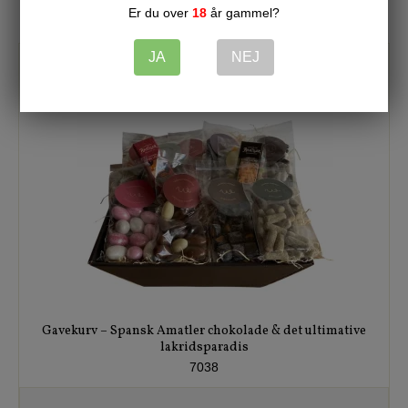
Er du over
18
år gammel?
JA
NEJ
Gavekurv – Spansk Amatler chokolade & det ultimative
lakridsparadis
7038