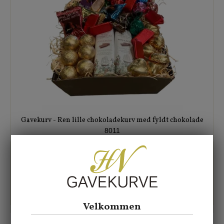
Gavekurv - Ren lille chokoladekurv med fyldt chokolade
8011
170,00 DKK
VIS PRODUKT
Velkommen