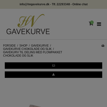
1-3 dages levering med GLS
info@hng
0
FORSIDE
/
SHOP
/
GAVEKURVE
/
GAVEKURVE CHOKOLADE OG SLIK
/
GAVEKURV TIL DELING MED FLOWPAKKET
CHOKOLADE OG SLIK