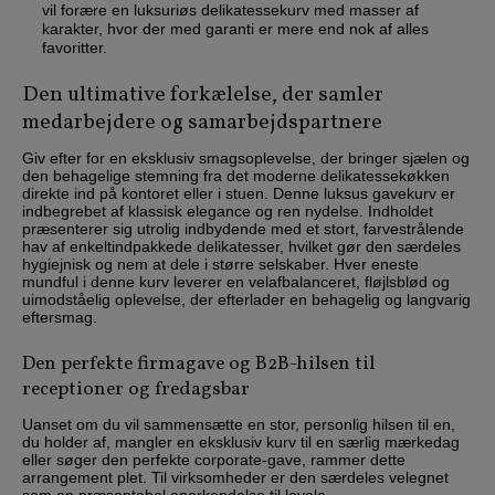
vil forære en luksuriøs delikatessekurv med masser af
karakter, hvor der med garanti er mere end nok af alles
favoritter.
Den ultimative forkælelse, der samler
medarbejdere og samarbejdspartnere
Giv efter for en eksklusiv smagsoplevelse, der bringer sjælen og
den behagelige stemning fra det moderne delikatessekøkken
direkte ind på kontoret eller i stuen. Denne luksus gavekurv er
indbegrebet af klassisk elegance og ren nydelse. Indholdet
præsenterer sig utrolig indbydende med et stort, farvestrålende
hav af enkeltindpakkede delikatesser, hvilket gør den særdeles
hygiejnisk og nem at dele i større selskaber. Hver eneste
mundful i denne kurv leverer en velafbalanceret, fløjlsblød og
uimodståelig oplevelse, der efterlader en behagelig og langvarig
eftersmag.
Den perfekte firmagave og B2B-hilsen til
receptioner og fredagsbar
Uanset om du vil sammensætte en stor, personlig hilsen til en,
du holder af, mangler en eksklusiv kurv til en særlig mærkedag
eller søger den perfekte corporate-gave, rammer dette
arrangement plet. Til virksomheder er den særdeles velegnet
som en præsentabel anerkendelse til loyale