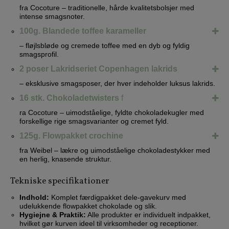
fra Cocoture – traditionelle, hårde kvalitetsbolsjer med
intense smagsnoter.
100g. Blandede toffee karameller
– fløjlsbløde og cremede toffee med en dyb og fyldig
smagsprofil.
2 poser Lakridseriet Copenhagen lakrids
– eksklusive smagsposer, der hver indeholder luksus lakrids.
16 stk. Chokoladetwisters
f
ra Cocoture – uimodståelige, fyldte chokoladekugler med
forskellige rige smagsvarianter og cremet fyld.
125g. Flowpakket crochine
fra Weibel – lækre og uimodståelige chokoladestykker med
en herlig, knasende struktur.
Tekniske specifikationer
Indhold:
Komplet færdigpakket dele-gavekurv med
udelukkende flowpakket chokolade og slik.
Hygiejne & Praktik:
Alle produkter er individuelt indpakket,
hvilket gør kurven ideel til virksomheder og receptioner.