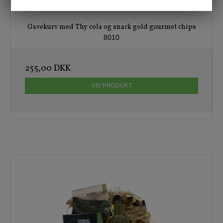
Gavekurv med Thy cola og snack gold gourmet chips
8010
255,00 DKK
VIS PRODUKT