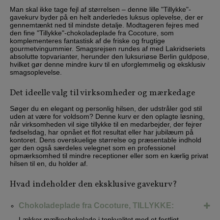
Man skal ikke tage fejl af størrelsen – denne lille "Tillykke"-
gavekurv byder på en helt anderledes luksus oplevelse, der er
gennemtænkt ned til mindste detalje. Modtageren fejres med
den fine "Tillykke"-chokoladeplade fra Cocoture, som
komplementeres fantastisk af de friske og frugtige
gourmetvingummier. Smagsrejsen rundes af med Lakridseriets
absolutte topvarianter, herunder den luksuriøse Berlin guldpose,
hvilket gør denne mindre kurv til en uforglemmelig og eksklusiv
smagsoplevelse.
Det ideelle valg til virksomheder og mærkedage
Søger du en elegant og personlig hilsen, der udstråler god stil
uden at være for voldsom? Denne kurv er den oplagte løsning,
når virksomheden vil sige tillykke til en medarbejder, der fejrer
fødselsdag, har opnået et flot resultat eller har jubilæum på
kontoret. Dens overskuelige størrelse og præsentable indhold
gør den også særdeles velegnet som en professionel
opmærksomhed til mindre receptioner eller som en kærlig privat
hilsen til en, du holder af.
Hvad indeholder den eksklusive gavekurv?
Chokoladeplade fra Cocoture, TILLYKKE:
Lækker mælkechokolade i topkvalitet med et festligt