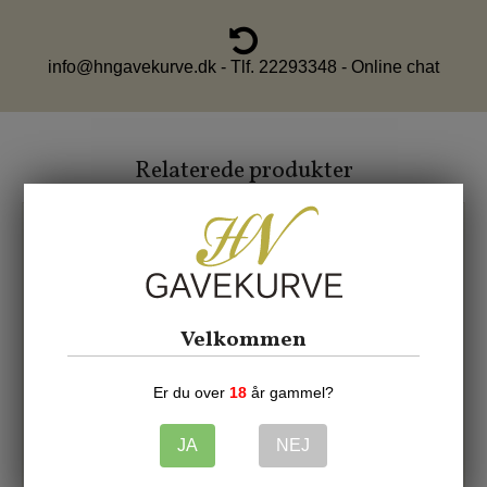
info@hngavekurve.dk - Tlf. 22293348 - Online chat
Relaterede produkter
Velkommen
Er du over
18
år gammel?
JA
NEJ