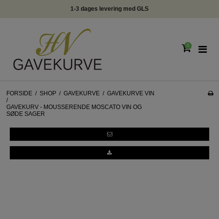
info@hngavekurve.dk - Tlf. 22293348 - Online chat
0
FORSIDE
/
SHOP
/
GAVEKURVE
/
GAVEKURVE VIN
/
GAVEKURV - MOUSSERENDE MOSCATO VIN OG
SØDE SAGER