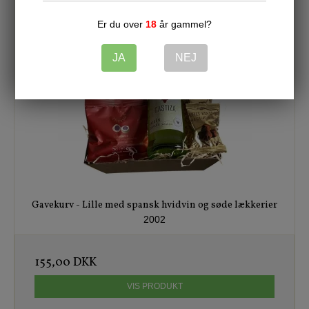
Er du over
18
år gammel?
JA
NEJ
Gavekurv - Lille med spansk hvidvin og søde lækkerier
2002
155,00 DKK
VIS PRODUKT