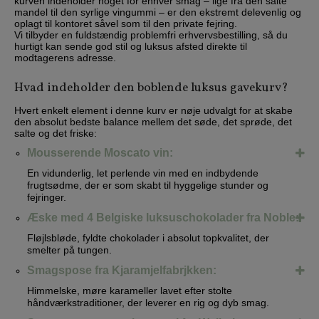
kurven indeholder noget for enhver smag – lige fra den salte
mandel til den syrlige vingummi – er den ekstremt delevenlig og
oplagt til kontoret såvel som til den private fejring.
Vi tilbyder en fuldstændig problemfri erhvervsbestilling, så du
hurtigt kan sende god stil og luksus afsted direkte til
modtagerens adresse.
Hvad indeholder den boblende luksus gavekurv?
Hvert enkelt element i denne kurv er nøje udvalgt for at skabe
den absolut bedste balance mellem det søde, det sprøde, det
salte og det friske:
Mousserende Moscato vin:
En vidunderlig, let perlende vin med en indbydende
frugtsødme, der er som skabt til hyggelige stunder og
fejringer.
Æske med 4 Belgiske luksuschokolader fra Noble:
Fløjlsbløde, fyldte chokolader i absolut topkvalitet, der
smelter på tungen.
Smagspose fra Kjaramjelfabrjkken:
Himmelske, møre karameller lavet efter stolte
håndværkstraditioner, der leverer en rig og dyb smag.