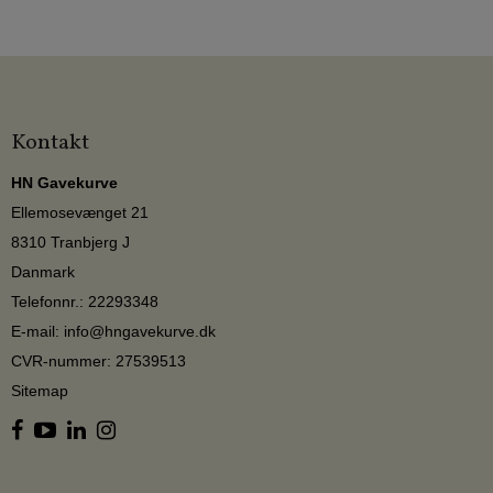
Kontakt
HN Gavekurve
Ellemosevænget 21
8310 Tranbjerg J
Danmark
Telefonnr.
:
22293348
E-mail
:
info@hngavekurve.dk
CVR-nummer
:
27539513
Sitemap