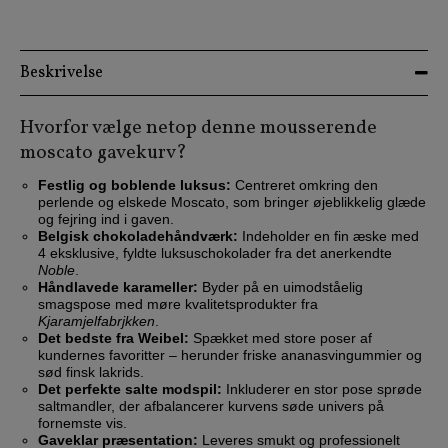
Beskrivelse
Hvorfor vælge netop denne mousserende
moscato gavekurv?
Festlig og boblende luksus:
Centreret omkring den
perlende og elskede Moscato, som bringer øjeblikkelig glæde
og fejring ind i gaven.
Belgisk chokoladehåndværk:
Indeholder en fin æske med
4 eksklusive, fyldte luksuschokolader fra det anerkendte
Noble
.
Håndlavede karameller:
Byder på en uimodståelig
smagspose med møre kvalitetsprodukter fra
Kjaramjelfabrjkken
.
Det bedste fra Weibel:
Spækket med store poser af
kundernes favoritter – herunder friske ananasvingummier og
sød finsk lakrids.
Det perfekte salte modspil:
Inkluderer en stor pose sprøde
saltmandler, der afbalancerer kurvens søde univers på
fornemste vis.
Gaveklar præsentation:
Leveres smukt og professionelt