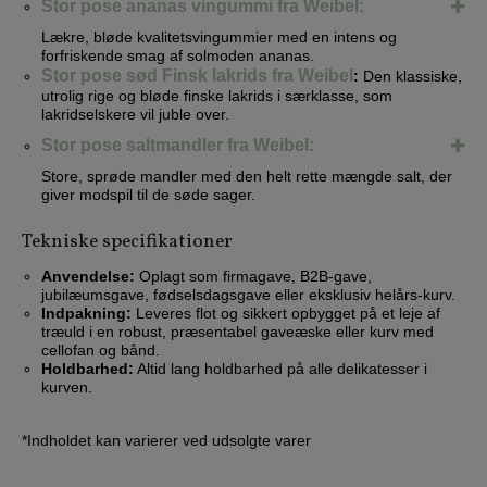
Stor pose ananas vingummi fra Weibel:
Lækre, bløde kvalitetsvingummier med en intens og
forfriskende smag af solmoden ananas.
Stor pose sød Finsk lakrids fra Weibel
:
Den klassiske,
utrolig rige og bløde finske lakrids i særklasse, som
lakridselskere vil juble over.
Stor pose saltmandler fra Weibel:
Store, sprøde mandler med den helt rette mængde salt, der
giver modspil til de søde sager.
Tekniske specifikationer
Anvendelse:
Oplagt som firmagave, B2B-gave,
jubilæumsgave, fødselsdagsgave eller eksklusiv helårs-kurv.
Indpakning:
Leveres flot og sikkert opbygget på et leje af
træuld i en robust, præsentabel gaveæske eller kurv med
cellofan og bånd.
Holdbarhed:
Altid lang holdbarhed på alle delikatesser i
kurven.
*Indholdet kan varierer ved udsolgte varer