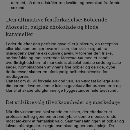
anrettet, så den udstråler ren kvalitet og overskud fra første
sekund.
Den ultimative festforkælelse: Boblende
Moscato, belgisk chokolade og bløde
karameller
Leder du efter den perfekte gave til et jubilæum, en reception
eller blot som en hjertevarm hilsen, der skiller sig ud fra
mængden? Denne eksklusive gavekurv forener den friske,
sødmefulde og mousserende
Moscato-vin
med et sandt
overflødighedshorn af markedets absolut bedste søde og salte
sager. Kombinationen af vinens fine bobler og de rige, dybe
delikatesser skaber en uforlignelig helhedsoplevelse for
modtageren.
Uanset om du vil forkæle en god ven, en værdsat kollega eller
din partner, leveres denne luksus gavekurv flot præsenteret og
klar til at skabe uforglemmelige hyggestunder hele året rundt.
Det stilsikre valg til virksomheder og mærkedage
Når din virksomhed skal sende en hilsen, der efterlader et
professionelt og gennemført indtryk, er denne mousserende
moscato-kurv et fantastisk valg. Sammensætningen af bobler og
luksus-slik signalerer ægte overskud og personalepleje. Da