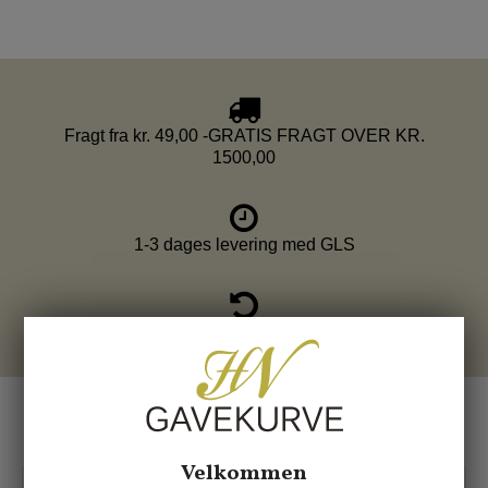
Fragt fra kr. 49,00 -GRATIS FRAGT OVER KR.
1500,00
1-3 dages levering med GLS
info@hngavekurve.dk - Tlf. 22293348 - Online chat
Relaterede produkter
Velkommen