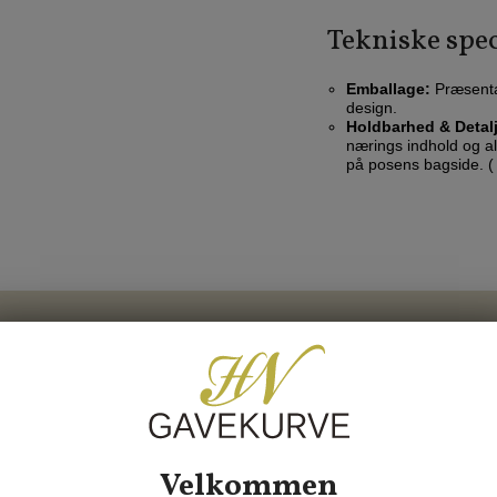
Tekniske spec
Emballage:
Præsentab
design.
Holdbarhed & Detalj
nærings indhold og al
på posens bagside. 
00
1-3 dages levering med GLS
Velkommen