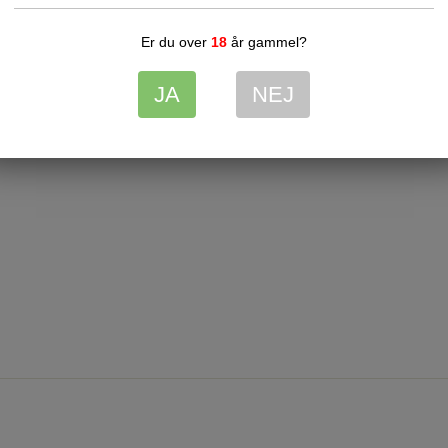
Relaterede produkter
Er du over
18
år gammel?
JA
NEJ
Chokolade (Enkeltvis indpakket) – Lakridseriet guld 35g
7041