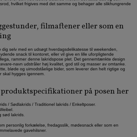
dsrod, hvilket frigives med det samme og behager alle slikhungrende
yggestunder, filmaftener eller som en
ring
e dig selv med en udsøgt hverdagsdelikatesse til weekenden,
nde snack til kontoret, eller vil give en lille uforpligtende
ollega, rammer denne lakridspose plet. Det gennemtænkte design
vare-navn udstråler høj kvalitet, god stil og masser av omtanke.
e, bløde og uimodståelige bider, som leverer den helt rigtige og
er skal hygges igennem.
 produktspecifikationer på posen her
ids / Sødlakrids / Traditionel lakrids / Enkeltposer.
eibel.
 sød lakrids.
om personlig forkælelse, fredagsslik, mødesnack eller som en
hjemmelavede gavehilsner.