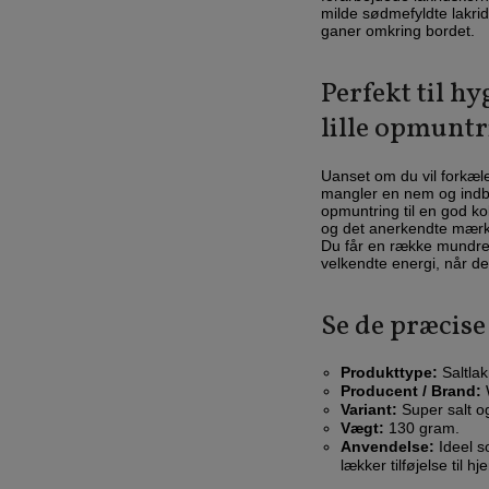
milde sødmefyldte lakri
ganer omkring bordet.
Perfekt til h
lille opmunt
Uanset om du vil forkæl
mangler en nem og indbyde
opmuntring til en god k
og det anerkendte mærke
Du får en række mundrett
velkendte energi, når d
Se de præcise
Produkttype:
Saltlakr
Producent / Brand:
W
Variant:
Super salt og
Vægt:
130 gram.
Anvendelse:
Ideel s
lækker tilføjelse til 