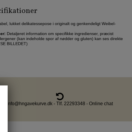
ifikationer
el, lukket delikatessepose i originalt og genkendeligt Weibel-
er:
Detaljeret information om specifikke ingredienser, præcist
lergener (kan indeholde spor af nødder og gluten) kan ses direkte
( SE BILLEDET)
info@hngavekurve.dk - Tlf. 22293348 - Online chat