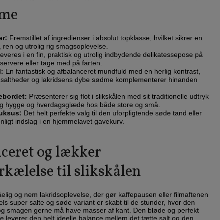
dme
er:
Fremstillet af ingredienser i absolut topklasse, hvilket sikrer en
, ren og utrolig rig smagsoplevelse.
everes i en fin, praktisk og utrolig indbydende delikatessepose på
ervere eller tage med på farten.
:
En fantastisk og afbalanceret mundfuld med en herlig kontrast,
t-saltheder og lakridsens dybe sødme komplementerer hinanden
ebordet:
Præsenterer sig flot i slikskålen med sit traditionelle udtryk
lig hygge og hverdagsglæde hos både store og små.
luksus:
Det helt perfekte valg til den uforpligtende søde tand eller
nligt indslag i en hjemmelavet gavekurv.
ceret og lækker
kælelse til slikskålen
åelig og nem lakridsoplevelse, der gør kaffepausen eller filmaftenen
els super salte og søde variant er skabt til de stunder, hvor den
, og smagen gerne må have masser af kant. Den bløde og perfekt
e leverer den helt ideelle balance mellem det tætte salt og den