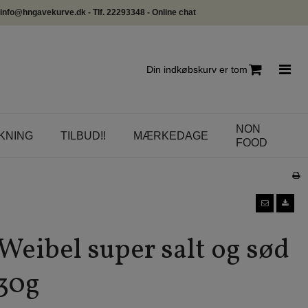
info@hngavekurve.dk - Tlf. 22293348 - Online chat
Din indkøbskurv er tom
NON
KNING
TILBUD‼️
MÆRKEDAGE
FOOD
 Weibel super salt og sød
130g