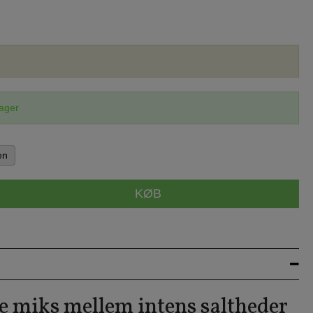
lager
en
KØB
e miks mellem intens saltheder