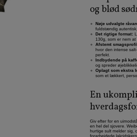
og blød sø
Nøje udvalgte råvar
fuldstændig autentisk
Det rigtige format:
L
130g, som er nem at s
Afstemt smagsprofil
hvor den intense sal
perfekt.
Indbydende på kaff
og spreder øjeblikke
Oplagt som ekstra 
som et lækkert, perso
En ukompli
hverdagsfor
Giv efter for en uimodst
en hel del sjovere. Weib
hurtige sult melder sig
forarbejdede lakridskern