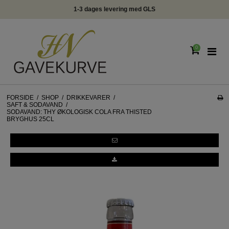
info@hngavekurve.dk - Tlf. 22293348 - Online chat
0
FORSIDE
/
SHOP
/
DRIKKEVARER
/
SAFT & SODAVAND
/
SODAVAND: THY ØKOLOGISK COLA FRA THISTED
BRYGHUS 25CL