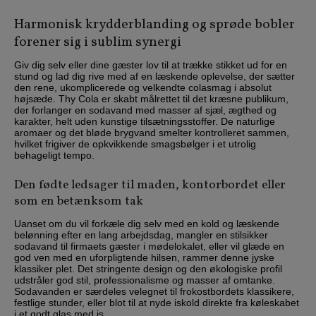
Harmonisk krydderblanding og sprøde bobler
forener sig i sublim synergi
Giv dig selv eller dine gæster lov til at trække stikket ud for en
stund og lad dig rive med af en læskende oplevelse, der sætter
den rene, ukomplicerede og velkendte colasmag i absolut
højsæde. Thy Cola er skabt målrettet til det kræsne publikum,
der forlanger en sodavand med masser af sjæl, ægthed og
karakter, helt uden kunstige tilsætningsstoffer. De naturlige
aromaer og det bløde brygvand smelter kontrolleret sammen,
hvilket frigiver de opkvikkende smagsbølger i et utrolig
behageligt tempo.
Den fødte ledsager til maden, kontorbordet eller
som en betænksom tak
Uanset om du vil forkæle dig selv med en kold og læskende
belønning efter en lang arbejdsdag, mangler en stilsikker
sodavand til firmaets gæster i mødelokalet, eller vil glæde en
god ven med en uforpligtende hilsen, rammer denne jyske
klassiker plet. Det stringente design og den økologiske profil
udstråler god stil, professionalisme og masser af omtanke.
Sodavanden er særdeles velegnet til frokostbordets klassikere,
festlige stunder, eller blot til at nyde iskold direkte fra køleskabet
i et godt glas med is.