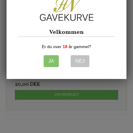
Velkommen
Er du over
18
år gammel?
Sodavand: Thy økologisk appelsinvand Thisted Bryghus
JA
NEJ
25cl
20,00 DKK
VIS PRODUKT