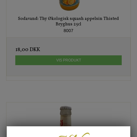
Sodavand: Thy Økologisk squash appelsin Thisted
Bryghus 25cl
8007
18,00 DKK
VIS PRODUKT