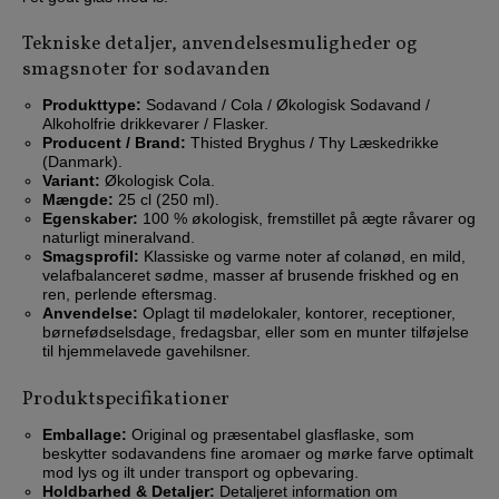
Tekniske detaljer, anvendelsesmuligheder og
smagsnoter for sodavanden
Produkttype:
Sodavand / Cola / Økologisk Sodavand /
Alkoholfrie drikkevarer / Flasker.
Producent / Brand:
Thisted Bryghus / Thy Læskedrikke
(Danmark).
Variant:
Økologisk Cola.
Mængde:
25 cl (250 ml).
Egenskaber:
100 % økologisk, fremstillet på ægte råvarer og
naturligt mineralvand.
Smagsprofil:
Klassiske og varme noter af colanød, en mild,
velafbalanceret sødme, masser af brusende friskhed og en
ren, perlende eftersmag.
Anvendelse:
Oplagt til mødelokaler, kontorer, receptioner,
børnefødselsdage, fredagsbar, eller som en munter tilføjelse
til hjemmelavede gavehilsner.
Produktspecifikationer
Emballage:
Original og præsentabel glasflaske, som
beskytter sodavandens fine aromaer og mørke farve optimalt
mod lys og ilt under transport og opbevaring.
Holdbarhed & Detaljer:
Detaljeret information om