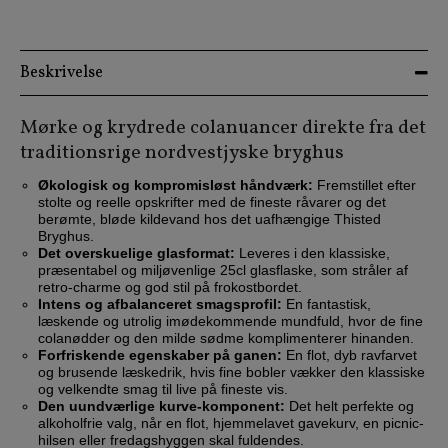
Beskrivelse
Mørke og krydrede colanuancer direkte fra det
traditionsrige nordvestjyske bryghus
Økologisk og kompromisløst håndværk:
Fremstillet efter
stolte og reelle opskrifter med de fineste råvarer og det
berømte, bløde kildevand hos det uafhængige Thisted
Bryghus.
Det overskuelige glasformat:
Leveres i den klassiske,
præsentabel og miljøvenlige 25cl glasflaske, som stråler af
retro-charme og god stil på frokostbordet.
Intens og afbalanceret smagsprofil:
En fantastisk,
læskende og utrolig imødekommende mundfuld, hvor de fine
colanødder og den milde sødme komplimenterer hinanden.
Forfriskende egenskaber på ganen:
En flot, dyb ravfarvet
og brusende læskedrik, hvis fine bobler vækker den klassiske
og velkendte smag til live på fineste vis.
Den uundværlige kurve-komponent:
Det helt perfekte og
alkoholfrie valg, når en flot, hjemmelavet gavekurv, en picnic-
hilsen eller fredagshyggen skal fuldendes.