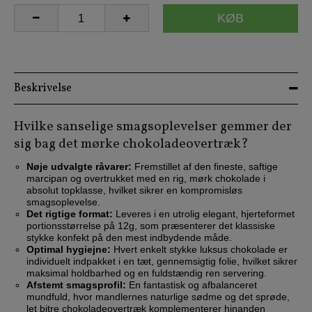
KØB
Beskrivelse
Hvilke sanselige smagsoplevelser gemmer der
sig bag det mørke chokoladeovertræk?
Nøje udvalgte råvarer:
Fremstillet af den fineste, saftige
marcipan og overtrukket med en rig, mørk chokolade i
absolut topklasse, hvilket sikrer en kompromisløs
smagsoplevelse.
Det rigtige format:
Leveres i en utrolig elegant, hjerteformet
portionsstørrelse på 12g, som præsenterer det klassiske
stykke konfekt på den mest indbydende måde.
Optimal hygiejne:
Hvert enkelt stykke luksus chokolade er
individuelt indpakket i en tæt, gennemsigtig folie, hvilket sikrer
maksimal holdbarhed og en fuldstændig ren servering.
Afstemt smagsprofil:
En fantastisk og afbalanceret
mundfuld, hvor mandlernes naturlige sødme og det sprøde,
let bitre chokoladeovertræk komplementerer hinanden