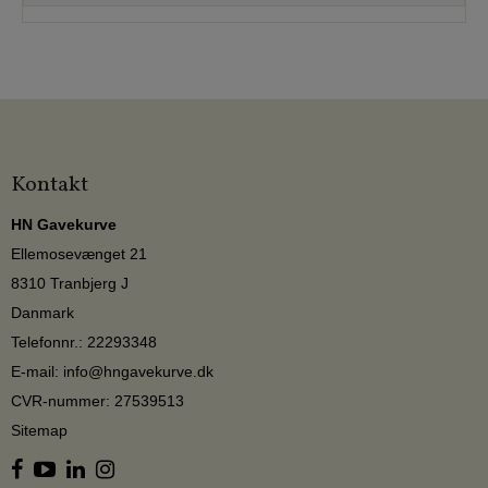
Kontakt
HN Gavekurve
Ellemosevænget 21
8310 Tranbjerg J
Danmark
Telefonnr.
:
22293348
E-mail
:
info@hngavekurve.dk
CVR-nummer
:
27539513
Sitemap