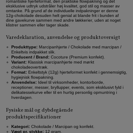
romantiske hjerteformat, den praktiske flowpakning og det
eksklusive udtryk udstråler høj kvalitet, god stil og masser av
omtanke. På grund af de individuelle indpakninger er denne
12g-chokolade desuden helt genial at blande frit i bunden af
dine gavekurve sammen med andre lækkerier, uden at noget
klistrer sammen eller tager skade.
Varedeklaration, anvendelse og produktoversigt
Produkttype:
Marcipanhjerte / Chokolade med marcipan /
Enkeltvis indpakket slik.
Producent / Brand:
Cocoture (Premium konfekt).
Variant:
Klassisk marcipanhjerte med mørkt
chokoladeovertræk.
Format:
Enkeltstyk (12g) hjerteformet konfekt i gennemsigtig,
hygiejnisk flowpakning.
Anvendelse:
Ideel til virksomheder, kontorborde,
receptioner, messer, bryllupper, events, som eksklusivt fyld i
delikatessekurve eller til en hurtig personlig opmuntring i
hverdagen.
Fysiske mål og dybdegående
produktspecifikationer
Kategori:
Chokolade / Marcipan og konfekt.
Vægt pr. stykke:
12 gram.