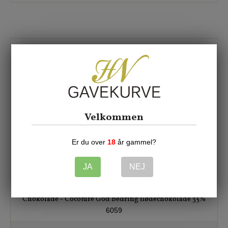
Velkommen
Er du over
18
år gammel?
JA
NEJ
Chokolade - Cocoture God Bedring flødechokolade 35%
6059