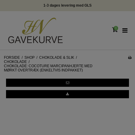
info@hngavekurve.dk - Tlf. 22293348 - Online chat
0
FORSIDE
/
SHOP
/
CHOKOLADE & SLIK
/
CHOKOLADE
/
CHOKOLADE: COCOTURE MARCIPANHJERTE MED
MØRKT OVERTRÆK (ENKELTVIS INDPAKKET)