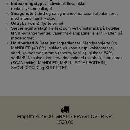
Indpakningstype:
Individuelt flowpakket
(enkelstyksemballage).
Smagsnoter:
Sød og saftig mandelmarcipan afbalanceret
med intens, mørk kakao.
Udtryk / Form:
Hjerteformet.
Serveringsforslag:
Perfekt som velkomstsnack på hoteller,
til VIP-arrangementer, valentins-kampagner eller til kaffen på
mødebordet.
Holdbarhed & Detaljer:
Ingredienser: Marcipanhjerte 0 g
MANDLER (40,6%), sukker, glukose sirup, kakaomasse,
vand, kakaosmør, aroma (sherry, vanilje), glukose 84%,
sødMÆLKspulver, konserveringsmiddel (alkohol), emulgator
(SOJA lecitin). MANDLER, MÆLK, SOJA LECITHIN,
SVOVLDIOXID og SULFITTER.
Fragt fra kr. 49,00 -GRATIS FRAGT OVER KR.
1500,00