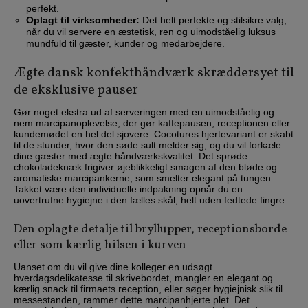
perfekt.
Oplagt til virksomheder:
Det helt perfekte og stilsikre valg,
når du vil servere en æstetisk, ren og uimodståelig luksus
mundfuld til gæster, kunder og medarbejdere.
Ægte dansk konfekthåndværk skræddersyet til
de eksklusive pauser
Gør noget ekstra ud af serveringen med en uimodståelig og
nem marcipanoplevelse, der gør kaffepausen, receptionen eller
kundemødet en hel del sjovere. Cocotures hjertevariant er skabt
til de stunder, hvor den søde sult melder sig, og du vil forkæle
dine gæster med ægte håndværkskvalitet. Det sprøde
chokoladeknæk frigiver øjeblikkeligt smagen af den bløde og
aromatiske marcipankerne, som smelter elegant på tungen.
Takket være den individuelle indpakning opnår du en
uovertrufne hygiejne i den fælles skål, helt uden fedtede fingre.
Den oplagte detalje til bryllupper, receptionsborde
eller som kærlig hilsen i kurven
Uanset om du vil give dine kolleger en udsøgt
hverdagsdelikatesse til skrivebordet, mangler en elegant og
kærlig snack til firmaets reception, eller søger hygiejnisk slik til
messestanden, rammer dette marcipanhjerte plet. Det