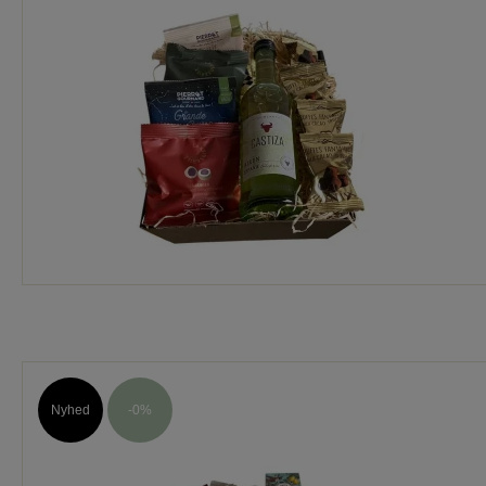
Nyhed
-0%