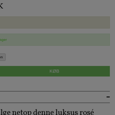
K
lager
en
KØB
lge netop denne luksus rosé