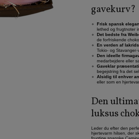
gavekurv?
Frisk spansk elega
lethed og frugtnoter i
Det bedste fra Weib
de forfriskende choko
En verden af lakrids
Tokio- og Stavanger-v
Den ideelle firmaga
medarbejdere eller s
Gaveklar præsentat
begejstring fra det 
Alsidig til enhver a
eller som en hjerteva
Den ultimat
luksus chok
Leder du efter den perfe
hjertevarm hilsen, der s
frugtige spanske
Camina