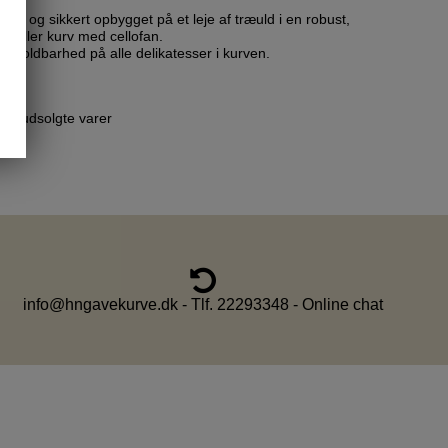
flot og sikkert opbygget på et leje af træuld i en robust,
 eller kurv med cellofan.
ng holdbarhed på alle delikatesser i kurven.
ved udsolgte varer
info@hngavekurve.dk - Tlf. 22293348 - Online chat