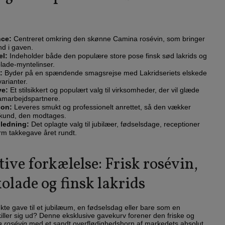
nce:
Centreret omkring den skønne Camina rosévin, som bringer
nd i gaven.
el:
Indeholder både den populære store pose finsk sød lakrids og
lade-myntelinser.
:
Byder på en spændende smagsrejse med Lakridseriets elskede
arianter.
ve:
Et stilsikkert og populært valg til virksomheder, der vil glæde
amarbejdspartnere.
ion:
Leveres smukt og professionelt anrettet, så den vækker
sekund, den modtages.
nledning:
Det oplagte valg til jubilæer, fødselsdage, receptioner
rm takkegave året rundt.
ive forkælelse: Frisk rosévin,
olade og finsk lakrids
kte gave til et jubilæum, en fødselsdag eller bare som en
killer sig ud? Denne eksklusive gavekurv forener den friske og
 rosévin
med et sandt overflødighedshorn af markedets absolut