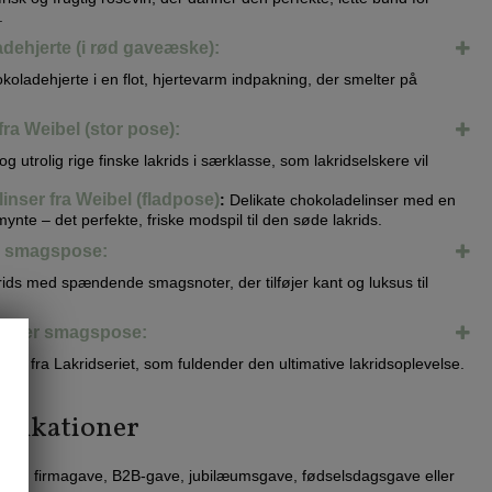
.
ehjerte (i rød gaveæske):
hokoladehjerte i en flot, hjertevarm indpakning, der smelter på
fra Weibel (stor pose):
g utrolig rige finske lakrids i særklasse, som lakridselskere vil
nser fra Weibel (fladpose)
:
Delikate chokoladelinser med en
mynte – det perfekte, friske modspil til den søde lakrids.
io smagspose:
ids med spændende smagsnoter, der tilføjer kant og luksus til
vanger smagspose:
rit fra Lakridseriet, som fuldender den ultimative lakridsoplevelse.
ifikationer
som firmagave, B2B-gave, jubilæumsgave, fødselsdagsgave eller