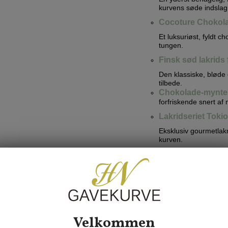
kurvens søde indslag
Cocoture Chokolad
Et luksuriøst, fyldt c
tungen.
Finsk sød lakrids 
Den klassiske, bløde o
tilbede.
Chokolade-mynteli
forfriskende snert af 
Lakridseriet Tok
Eksklusiv gourmetlakr
kurven.
Lakridseriet Sta
Endnu en populær favo
Tekniske spec
Velkommen
Anvendelse:
Oplagt 