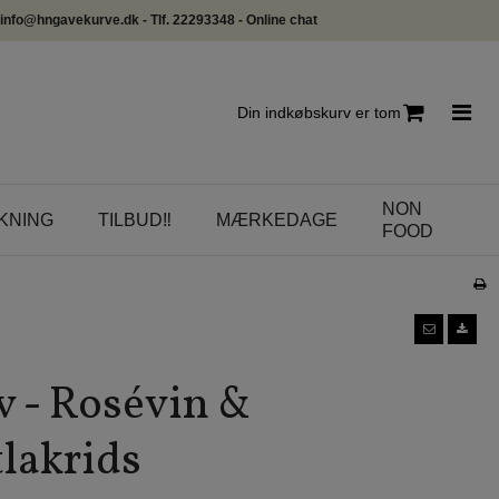
info@hngavekurve.dk - Tlf. 22293348 - Online chat
Din indkøbskurv er tom
NON
KNING
TILBUD‼️
MÆRKEDAGE
FOOD
 - Rosévin &
lakrids