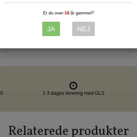
eksklusiv helårs-kurv.
Indpakning:
Leveres 
præsentabel gaveæske
Er du over
18
år gammel?
Holdbarhed:
Altid la
JA
NEJ
*Indholdet kan varierer 
00
1-3 dages levering med GLS
Relaterede produkter