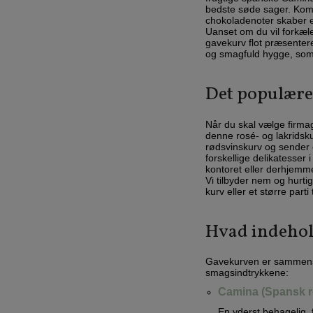
bedste søde sager. Komb
chokoladenoter skaber e
Uanset om du vil forkæle
gavekurv flot præsenteret
og smagfuld hygge, som
Det populære
Når du skal vælge firmag
denne rosé- og lakridsku
rødsvinskurv og sender e
forskellige delikatesser 
kontoret eller derhjemm
Vi tilbyder nem og hurti
kurv eller et større parti 
Hvad indehol
Gavekurven er sammensat
smagsindtrykkene:
Camina (Spansk r
En yderst behagelig, f