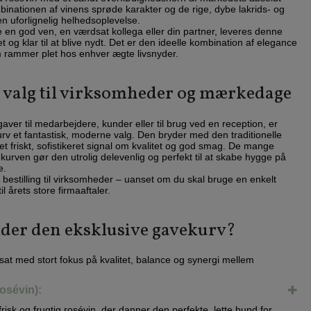
inationen af vinens sprøde karakter og de rige, dybe lakrids- og
n uforlignelig helhedsoplevelse.
 en god ven, en værdsat kollega eller din partner, leveres denne
 og klar til at blive nydt. Det er den ideelle kombination af elegance
 rammer plet hos enhver ægte livsnyder.
 valg til virksomheder og mærkedage
aver til medarbejdere, kunder eller til brug ved en reception, er
rv et fantastisk, moderne valg. Den bryder med den traditionelle
t friskt, sofistikeret signal om kvalitet og god smag. De mange
i kurven gør den utrolig delevenlig og perfekt til at skabe hygge på
e.
g bestilling til virksomheder – uanset om du skal bruge en enkelt
til årets store firmaaftaler.
der den eksklusive gavekurv?
 med stort fokus på kvalitet, balance og synergi mellem
osévin):
risk og frugtig rosévin, der danner den perfekte, lette bund for