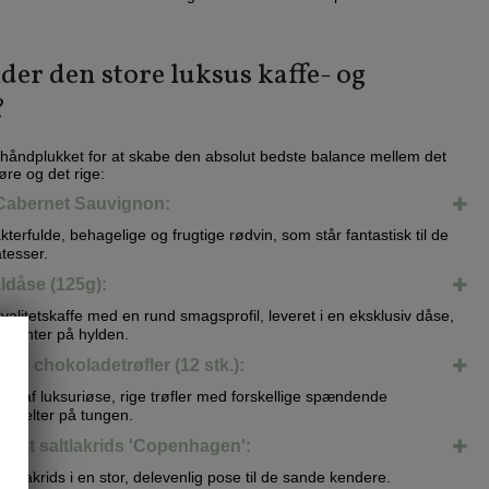
er den store luksus kaffe- og
?
 håndplukket for at skabe den absolut bedste balance mellem det
re og det rige:
 Cabernet Sauvignon:
kterfulde, behagelige og frugtige rødvin, som står fantastisk til de
tesser.
aldåse (125g):
valitetskaffe med en rund smagsprofil, leveret i en eksklusiv dåse,
 pynter på hylden.
de chokoladetrøfler (12 stk.):
g af luksuriøse, rige trøfler med forskellige spændende
 smelter på tungen.
eriet saltlakrids 'Copenhagen':
altlakrids i en stor, delevenlig pose til de sande kendere.