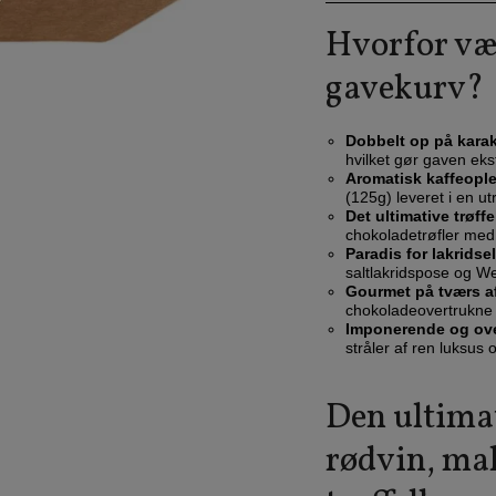
Hvorfor væl
gavekurv?
Dobbelt op på karak
hvilket gør gaven ekstr
Aromatisk kaffeople
(125g) leveret i en ut
Det ultimative trøffe
chokoladetrøfler med
Paradis for lakridse
saltlakridspose og We
Gourmet på tværs a
chokoladeovertrukne
Imponerende og ov
stråler af ren luksus
Den ultimat
rødvin, mal