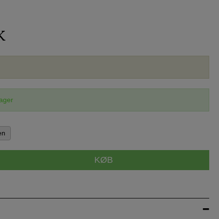
K
lager
en
KØB