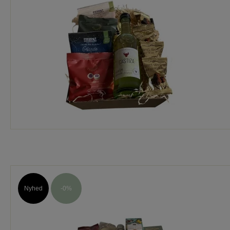
Nyhed
-0%