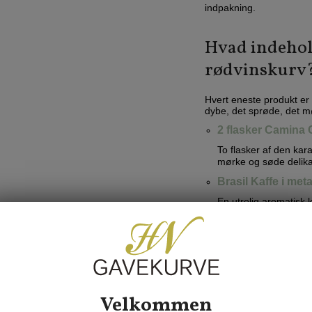
indpakning.
Hvad indehold
rødvinskurv
Hvert eneste produkt er
dybe, det sprøde, det mø
2 flasker Camina
To flasker af den kara
mørke og søde delika
Brasil Kaffe i met
En utrolig aromatisk k
der kan genbruges og
Enkeltvis indpakke
Et overvældende udval
smagsoplevelser, der
Stor pose Lakrids
Velkommen
Den ultimative, dybe s