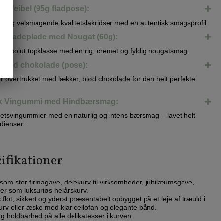
a Weibel (95g fladpose):
trolig velsmagende kvalitetslakridser med en autentisk smagsprofil.
koladeplade med Nougat (60g):
i absolut topklasse med en rig, cremet og fyldig nougatsmag.
 med chokolade (pose):
 overtrukket med lækker, blød chokolade for den helt perfekte
k Vingummi med Hindbærsmag:
tetsvingummier med en naturlig og intens bærsmag – lavet helt
dienser.
ifikationer
som stor firmagave, delekurv til virksomheder, jubilæumsgave,
er som luksuriøs helårskurv.
flot, sikkert og yderst præsentabelt opbygget på et leje af træuld i
urv eller æske med klar cellofan og elegante bånd.
ng holdbarhed på alle delikatesser i kurven.