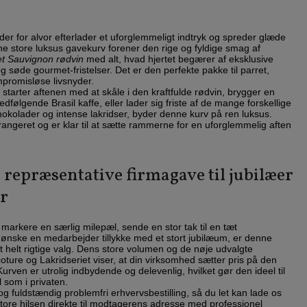
der for alvor efterlader et uforglemmeligt indtryk og spreder glæde
store luksus gavekurv forener den rige og fyldige smag af
t Sauvignon rødvin
med alt, hvad hjertet begærer af eksklusive
g søde gourmet-fristelser. Det er den perfekte pakke til parret,
mpromisløse livsnyder.
tarter aftenen med at skåle i den kraftfulde rødvin, brygger en
følgende Brasil kaffe, eller lader sig friste af de mange forskellige
 chokolader og intense lakridser, byder denne kurv på ren luksus.
angeret og er klar til at sætte rammerne for en uforglemmelig aften
 repræsentative firmagave til jubilæer
er
markere en særlig milepæl, sende en stor tak til en tæt
 ønske en medarbejder tillykke med et stort jubilæum, er denne
t helt rigtige valg. Dens store volumen og de nøje udvalgte
ture og Lakridseriet viser, at din virksomhed sætter pris på den
Kurven er utrolig indbydende og delevenlig, hvilket gør den ideel til
l som i privaten.
og fuldstændig problemfri erhvervsbestilling, så du let kan lade os
store hilsen direkte til modtagerens adresse med professionel