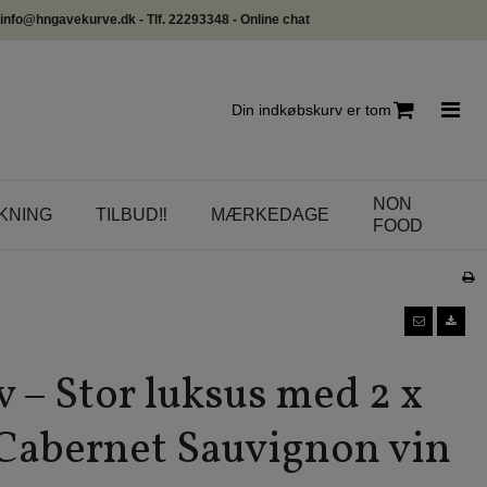
info@hngavekurve.dk - Tlf. 22293348 - Online chat
Din indkøbskurv er tom
NON
KNING
TILBUD‼️
MÆRKEDAGE
FOOD
 – Stor luksus med 2 x
Cabernet Sauvignon vin