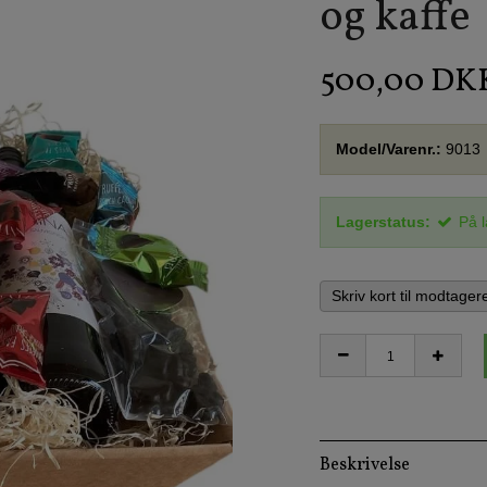
og kaffe
500,00 DK
Model/Varenr.:
9013
Lagerstatus:
På 
Skriv kort til modtager
Beskrivelse