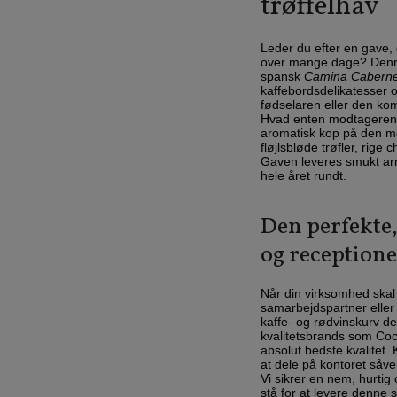
trøffelhav
Leder du efter en gave, 
over mange dage? Denne 
spansk
Camina Caberne
kaffebordsdelikatesser o
fødselaren eller den ko
Hvad enten modtageren s
aromatisk kop på den med
fløjlsbløde trøfler, rige
Gaven leveres smukt arr
hele året rundt.
Den perfekte,
og reception
Når din virksomhed skal 
samarbejdspartner eller
kaffe- og rødvinskurv de
kvalitetsbrands som Coco
absolut bedste kvalitet. 
at dele på kontoret såve
Vi sikrer en nem, hurtig 
stå for at levere denne 