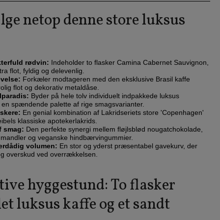
ge netop denne store luksus
terfuld rødvin:
Indeholder to flasker Camina Cabernet Sauvignon,
a flot, fyldig og delevenlig.
velse:
Forkæler modtageren med den eksklusive Brasil kaffe
rolig flot og dekorativ metaldåse.
lparadis:
Byder på hele tolv individuelt indpakkede luksus
 en spændende palette af rige smagsvarianter.
lskere:
En genial kombination af Lakridseriets store 'Copenhagen'
ibels klassiske apotekerlakrids.
f smag:
Den perfekte synergi mellem fløjlsblød nougatchokolade,
 mandler og veganske hindbærvingummier.
erdådig volumen:
En stor og yderst præsentabel gavekurv, der
 og overskud ved overrækkelsen.
ive hyggestund: To flasker
et luksus kaffe og et sandt