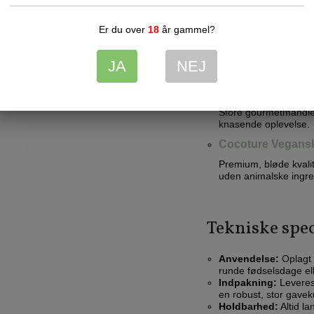
Apotekerlakrids fr
Er du over
18
år gammel?
Klassiske, bløde og u
Cocoture Lys Cho
JA
NEJ
Fløjlsblød chokolade 
Cocoture Mandler
Store gourmetmandler
knasende oplevelse.
Cocoture Vegans
Premium, bløde kvali
uden animalske ingre
Tekniske spec
Anvendelse:
Oplagt 
runde fødselsdage ell
Indpakning:
Leveres 
en robust, stor gavek
Holdbarhed:
Altid la