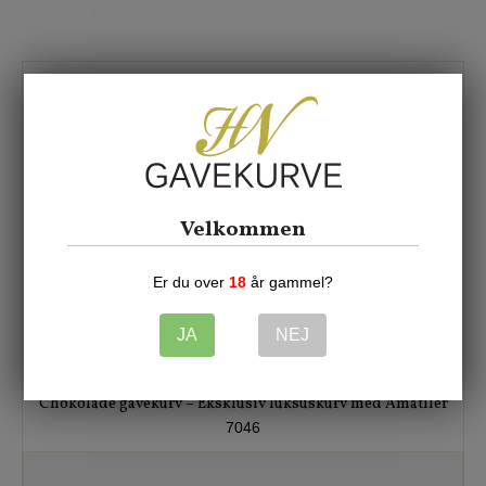
Nyhed
Velkommen
Er du over
18
år gammel?
JA
NEJ
Chokolade gavekurv – Eksklusiv luksuskurv med Amatller
7046