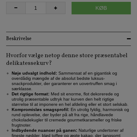
KØB
Beskrivelse
Hvorfor vælge netop denne store præsentabel
delikatessekurv?
Nøje udvalgt indhold:
Sammensat af en gigantisk og
overdådig mængde af de absolut bedste luksus-
snackprodukter, der garanterer en uovertruffen smag i
særklasse.
Det rigtige format:
Med sit enorme, flot dekorerede og
utrolig præsentable udtryk har kurven den helt rigtige
størrelse til at imponere en hel afdeling eller et stort selskab.
Kompromisløs smagsprofil:
En utrolig fyldig, harmonisk og
rund oplevelse, der byder på alt fra rige, håndlavede
chokoladekugler til cremede gourmetkarameller og friske
frugtnoter.
Indbydende nuancer på ganen:
Naturlige undertoner af
fineste nødder, blød toffee og ægte kakao, der langsomt