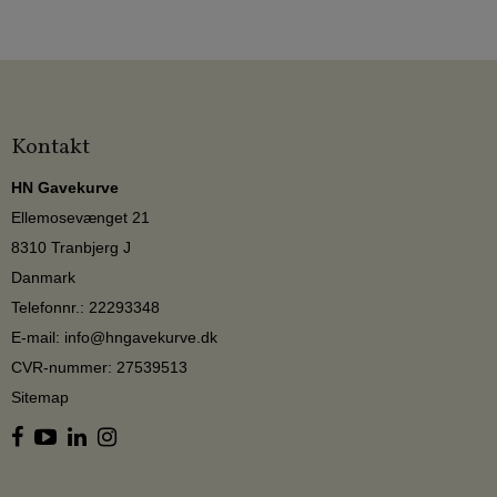
Kontakt
HN Gavekurve
Ellemosevænget 21
8310 Tranbjerg J
Danmark
Telefonnr.
:
22293348
E-mail
:
info@hngavekurve.dk
CVR-nummer
:
27539513
Sitemap