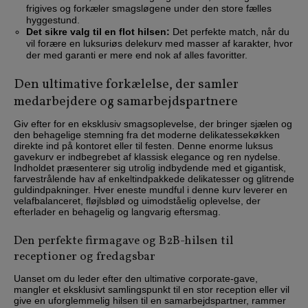
frigives og forkæler smagsløgene under den store fælles
hyggestund.
Det sikre valg til en flot hilsen:
Det perfekte match, når du
vil forære en luksuriøs delekurv med masser af karakter, hvor
der med garanti er mere end nok af alles favoritter.
Den ultimative forkælelse, der samler
medarbejdere og samarbejdspartnere
Giv efter for en eksklusiv smagsoplevelse, der bringer sjælen og
den behagelige stemning fra det moderne delikatessekøkken
direkte ind på kontoret eller til festen. Denne enorme luksus
gavekurv er indbegrebet af klassisk elegance og ren nydelse.
Indholdet præsenterer sig utrolig indbydende med et gigantisk,
farvestrålende hav af enkeltindpakkede delikatesser og glitrende
guldindpakninger. Hver eneste mundful i denne kurv leverer en
velafbalanceret, fløjlsblød og uimodståelig oplevelse, der
efterlader en behagelig og langvarig eftersmag.
Den perfekte firmagave og B2B-hilsen til
receptioner og fredagsbar
Uanset om du leder efter den ultimative corporate-gave,
mangler et eksklusivt samlingspunkt til en stor reception eller vil
give en uforglemmelig hilsen til en samarbejdspartner, rammer