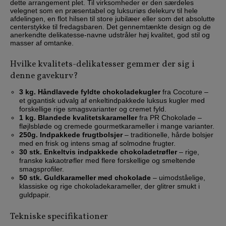
dette arrangement plet. Til virksomheder er den særdeles
velegnet som en præsentabel og luksuriøs delekurv til hele
afdelingen, en flot hilsen til store jubilæer eller som det absolutte
centerstykke til fredagsbaren. Det gennemtænkte design og de
anerkendte delikatesse-navne udstråler høj kvalitet, god stil og
masser af omtanke.
Hvilke kvalitets-delikatesser gemmer der sig i
denne gavekurv?
3 kg. Håndlavede fyldte chokoladekugler
fra Cocoture –
et gigantisk udvalg af enkeltindpakkede luksus kugler med
forskellige rige smagsvarianter og cremet fyld.
1 kg. Blandede kvalitetskarameller
fra PR Chokolade –
fløjlsbløde og cremede gourmetkarameller i mange varianter.
250g. Indpakkede frugtbolsjer
– traditionelle, hårde bolsjer
med en frisk og intens smag af solmodne frugter.
30 stk. Enkeltvis indpakkede chokoladetrøfler
– rige,
franske kakaotrøfler med flere forskellige og smeltende
smagsprofiler.
50 stk. Guldkarameller med chokolade
– uimodståelige,
klassiske og rige chokoladekarameller, der glitrer smukt i
guldpapir.
Tekniske specifikationer