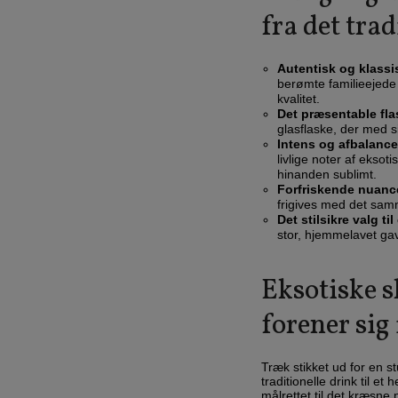
fra det trad
Autentisk og klass
berømte familieejede
kvalitet.
Det præsentable fla
glasflaske, der med si
Intens og afbalance
livlige noter af ekso
hinanden sublimt.
Forfriskende nuanc
frigives med det samm
Det stilsikre valg ti
stor, hjemmelavet gav
Eksotiske s
forener sig
Træk stikket ud for en s
traditionelle drink til e
målrettet til det kræsne 