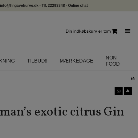
info@hngavekurve.dk - Tlf. 22293348 - Online chat
Din indkøbskurv er tom
NON
KNING
TILBUD‼️
MÆRKEDAGE
FOOD
man’s exotic citrus Gin