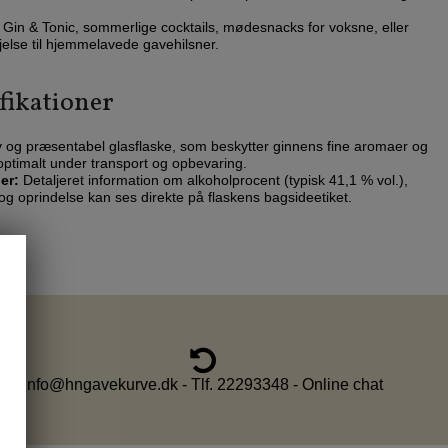
l Gin & Tonic, sommerlige cocktails, mødesnacks for voksne, eller
øjelse til hjemmelavede gavehilsner.
fikationer
 og præsentabel glasflaske, som beskytter ginnens fine aromaer og
 optimalt under transport og opbevaring.
er:
Detaljeret information om alkoholprocent (typisk 41,1 % vol.),
 og oprindelse kan ses direkte på flaskens bagsideetiket.
info@hngavekurve.dk - Tlf. 22293348 - Online chat