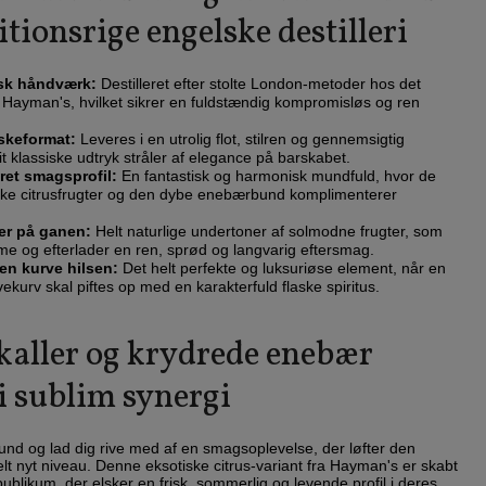
itionsrige engelske destilleri
isk håndværk:
Destilleret efter stolte London-metoder hos det
 Hayman's, hvilket sikrer en fuldstændig kompromisløs og ren
skeformat:
Leveres i en utrolig flot, stilren og gennemsigtig
t klassiske udtryk stråler af elegance på barskabet.
ret smagsprofil:
En fantastisk og harmonisk mundfuld, hvor de
tiske citrusfrugter og den dybe enebærbund komplimenterer
er på ganen:
Helt naturlige undertoner af solmodne frugter, som
e og efterlader en ren, sprød og langvarig eftersmag.
l en kurve hilsen:
Det helt perfekte og luksuriøse element, når en
ekurv skal piftes op med en karakterfuld flaske spiritus.
kaller og krydrede enebær
 i sublim synergi
tund og lad dig rive med af en smagsoplevelse, der løfter den
t helt nyt niveau. Denne eksotiske citrus-variant fra Hayman's er skabt
publikum, der elsker en frisk, sommerlig og levende profil i deres