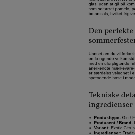
glas, uden at gå på kom
som soltørret pomelo, p
botanicals, hvilket frig
Den perfekte l
sommerfesten 
Uanset om du vil forkæl
en fængende velkomstdrin
med en uforpligtende hi
anerkendte mærkevare-na
er særdeles velegnet i en
spændende base i moder
Tekniske det
ingredienser
Produkttype:
Gin / F
Producent / Brand:
H
Variant:
Exotic Citrus
Ingredienser:
Traditi