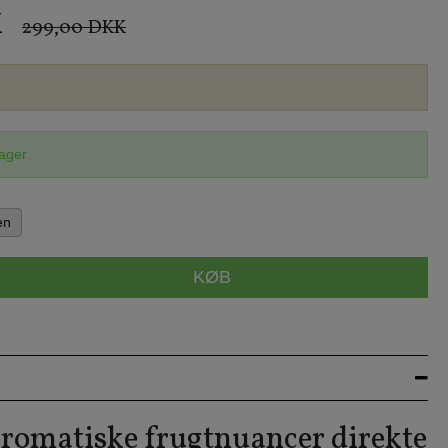
K
299,00 DKK
lager
en
KØB
aromatiske frugtnuancer direkte