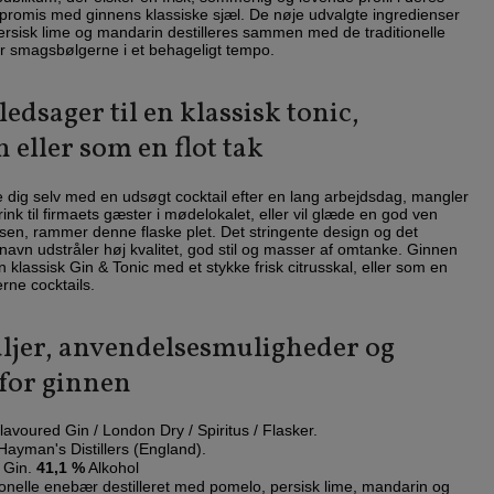
promis med ginnens klassiske sjæl. De nøje udvalgte ingredienser
ersisk lime og mandarin destilleres sammen med de traditionelle
iver smagsbølgerne i et behageligt tempo.
edsager til en klassisk tonic,
eller som en flot tak
e dig selv med en udsøgt cocktail efter en lang arbejdsdag, mangler
k til firmaets gæster i mødelokalet, eller vil glæde en god ven
lsen, rammer denne flaske plet. Det stringente design og det
vn udstråler høj kvalitet, god stil og masser af omtanke. Ginnen
 klassisk Gin & Tonic med et stykke frisk citrusskal, eller som en
ne cocktails.
aljer, anvendelsesmuligheder og
 for ginnen
lavoured Gin / London Dry / Spiritus / Flasker.
ayman's Distillers (England).
 Gin.
41,1 %
Alkohol
onelle enebær destilleret med pomelo, persisk lime, mandarin og