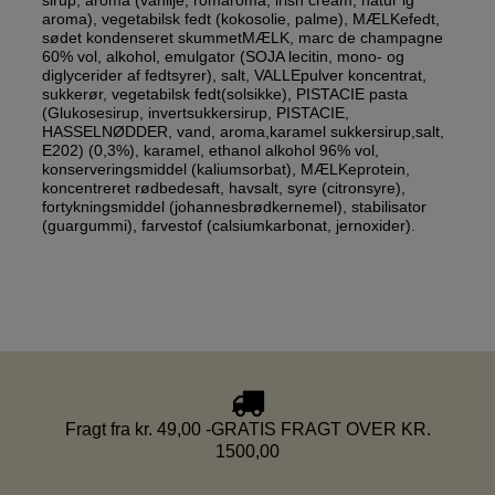
aroma), vegetabilsk fedt (kokosolie, palme), MÆLKefedt,
sødet kondenseret skummetMÆLK, marc de champagne
60% vol, alkohol, emulgator (SOJA lecitin, mono- og
diglycerider af fedtsyrer), salt, VALLEpulver koncentrat,
sukkerør, vegetabilsk fedt(solsikke), PISTACIE pasta
(Glukosesirup, invertsukkersirup, PISTACIE,
HASSELNØDDER, vand, aroma,karamel sukkersirup,salt,
E202) (0,3%), karamel, ethanol alkohol 96% vol,
konserveringsmiddel (kaliumsorbat), MÆLKeprotein,
koncentreret rødbedesaft, havsalt, syre (citronsyre),
fortykningsmiddel (johannesbrødkernemel), stabilisator
(guargummi), farvestof (calsiumkarbonat, jernoxider).
Fragt fra kr. 49,00 -GRATIS FRAGT OVER KR.
1500,00