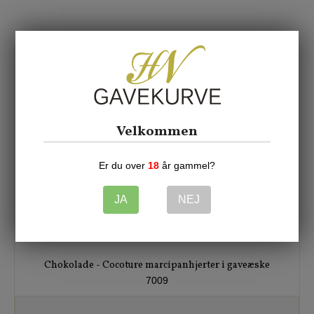
Velkommen
Er du over
18
år gammel?
JA
NEJ
Chokolade - Cocoture marcipanhjerter i gaveæske
7009