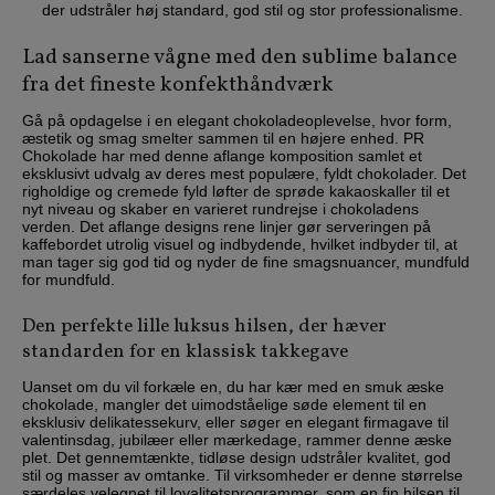
der udstråler høj standard, god stil og stor professionalisme.
Lad sanserne vågne med den sublime balance
fra det fineste konfekthåndværk
Gå på opdagelse i en elegant chokoladeoplevelse, hvor form,
æstetik og smag smelter sammen til en højere enhed. PR
Chokolade har med denne aflange komposition samlet et
eksklusivt udvalg av deres mest populære, fyldt chokolader. Det
righoldige og cremede fyld løfter de sprøde kakaoskaller til et
nyt niveau og skaber en varieret rundrejse i chokoladens
verden. Det aflange designs rene linjer gør serveringen på
kaffebordet utrolig visuel og indbydende, hvilket indbyder til, at
man tager sig god tid og nyder de fine smagsnuancer, mundfuld
for mundfuld.
Den perfekte lille luksus hilsen, der hæver
standarden for en klassisk takkegave
Uanset om du vil forkæle en, du har kær med en smuk æske
chokolade, mangler det uimodståelige søde element til en
eksklusiv delikatessekurv, eller søger en elegant firmagave til
valentinsdag, jubilæer eller mærkedage, rammer denne æske
plet. Det gennemtænkte, tidløse design udstråler kvalitet, god
stil og masser av omtanke. Til virksomheder er denne størrelse
særdeles velegnet til loyalitetsprogrammer, som en fin hilsen til