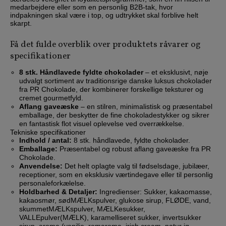
medarbejdere eller som en personlig B2B-tak, hvor
indpakningen skal være i top, og udtrykket skal forblive helt
skarpt.
Få det fulde overblik over produktets råvarer og
specifikationer
8 stk. Håndlavede fyldte chokolader
– et eksklusivt, nøje
udvalgt sortiment av traditionsrige danske luksus chokolader
fra PR Chokolade, der kombinerer forskellige teksturer og
cremet gourmetfyld.
Aflang gaveæske
– en stilren, minimalistisk og præsentabel
emballage, der beskytter de fine chokoladestykker og sikrer
en fantastisk flot visuel oplevelse ved overrækkelse.
Tekniske specifikationer
Indhold / antal:
8 stk. håndlavede, fyldte chokolader.
Emballage:
Præsentabel og robust aflang gaveæske fra PR
Chokolade.
Anvendelse:
Det helt oplagte valg til fødselsdage, jubilæer,
receptioner, som en eksklusiv værtindegave eller til personlig
personaleforkælelse.
Holdbarhed & Detaljer:
Ingredienser: Sukker, kakaomasse,
kakaosmør, sødMÆLKspulver, glukose sirup, FLØDE, vand,
skummetMÆLKspulver, MÆLKesukker,
VALLEpulver(MÆLK), karamelliseret sukker, invertsukker
sirup, aroma (vanilje, romaroma, irish cream, natur ig