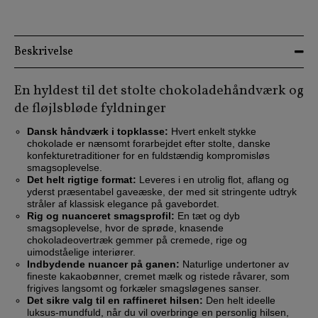
Beskrivelse
En hyldest til det stolte chokoladehåndværk og
de fløjlsbløde fyldninger
Dansk håndværk i topklasse:
Hvert enkelt stykke
chokolade er nænsomt forarbejdet efter stolte, danske
konfekturetraditioner for en fuldstændig kompromisløs
smagsoplevelse.
Det helt rigtige format:
Leveres i en utrolig flot, aflang og
yderst præsentabel gaveæske, der med sit stringente udtryk
stråler af klassisk elegance på gavebordet.
Rig og nuanceret smagsprofil:
En tæt og dyb
smagsoplevelse, hvor de sprøde, knasende
chokoladeovertræk gemmer på cremede, rige og
uimodståelige interiører.
Indbydende nuancer på ganen:
Naturlige undertoner av
fineste kakaobønner, cremet mælk og ristede råvarer, som
frigives langsomt og forkæler smagsløgenes sanser.
Det sikre valg til en raffineret hilsen:
Den helt ideelle
luksus-mundfuld, når du vil overbringe en personlig hilsen,