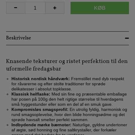
KØB
Beskrivelse
Knasende teksturer og ristet perfektion til den
uformelle fredagsbar
Historisk nordisk håndværk:
Fremstillet med dyb respekt
for råvarerne og efter stolte traditioner for sprøde
delikatesser i absolut topklasse.
Klassisk helflaske:
Med sin fine og præsentable emballage
har posen på 100g den helt rigtige størrelse til hverdagens
små hyggestunder eller som en del af en smuk gave.
Kompromisløs smagsprofil:
En utrolig fyldig, harmonisk og
rund smagsoplevelse, hvor den blide honningsødme og det
sprøde havsalt smelter perfekt sammen.
Indbydende mørke bærnoter:
Naturlige, gyldne undertoner
af ægte, sød honning og fine saltkrystaller, der forkæler
ganen med det bedste fra to verdener.