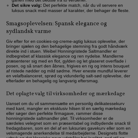
Det sikre valg:
Det perfekte match, når du vil servere en
luksus snack med masser af karakter, der behager de fleste.
Smagsoplevelsen: Spansk elegance og
sydlandsk varme
Giv efter for en cookies-og-creme-agtig luksus oplevelse, der
bringer sjælen og den behagelige stemning fra godt håndværk
direkte ind i stuen. Weibel Honningristede Saltmandler er
indbegrebet af klassisk elegance og ren nydelse. Mandlerne
præsenterer sig med en flot, gylden og let glaseret overflade i
posen, og så snart den åbnes, frigives en rig og intens bouquet
af ristede nødder og mild sødme. Hver eneste mundful leverer
en velafbalanceret, sprød og vidunderlig salt-sød oplevelse, der
efterlader en behagelig og langvarig eftersmag.
Det oplagte valg til virksomheder og mærkedage
Uanset om du vil sammensætte en personlig delikatessekurv
med kant, mangler en eksklusiv hilsen til en særlig mærkedag
eller søger den perfekte firmagave, rammer disse
honningristede saltmandler plet. Til virksomheder er de
særdeles velegnet som en præsentabel og indbydende snack til
fredagsbaren, som en del af en luksuriøs gavekurv eller som en
velsmagende anerkendelse til medarbejderne. Designets flotte
udtryk og det klassiske navn udstråler høj kvalitet, god stil og