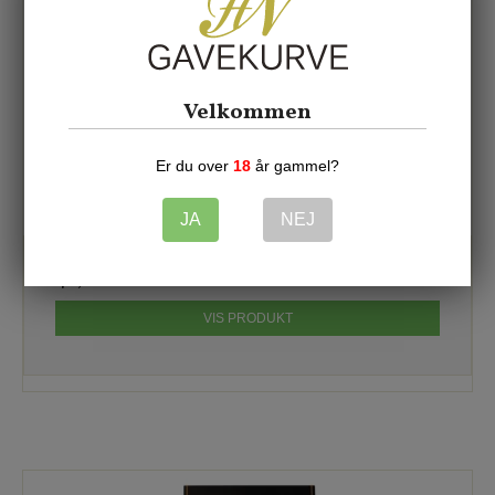
Velkommen
Er du over
18
år gammel?
Mandler: Weibel roasted with Italian herbs - 100g.
7051
JA
NEJ
42,00 DKK
VIS PRODUKT