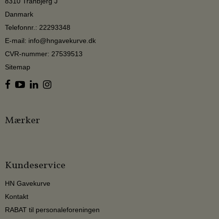
8310 Tranbjerg J
Danmark
Telefonnr.
:
22293348
E-mail
:
info@hngavekurve.dk
CVR-nummer
:
27539513
Sitemap
Mærker
Kundeservice
HN Gavekurve
Kontakt
RABAT til personaleforeningen