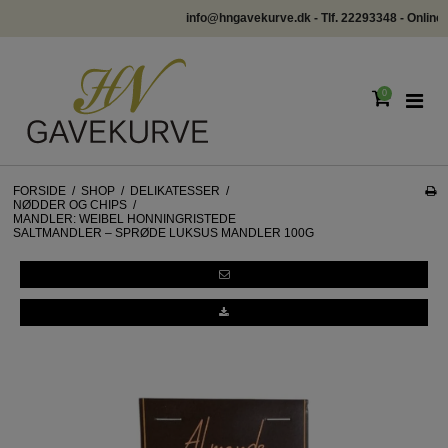
info@hngavekurve.dk - Tlf. 22293348 - Online chat
0
FORSIDE
/
SHOP
/
DELIKATESSER
/
NØDDER OG CHIPS
/
MANDLER: WEIBEL HONNINGRISTEDE
SALTMANDLER – SPRØDE LUKSUS MANDLER 100G