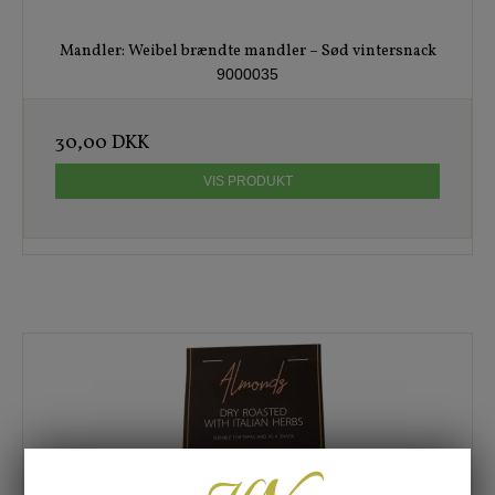
Mandler: Weibel brændte mandler – Sød vintersnack
9000035
30,00 DKK
VIS PRODUKT