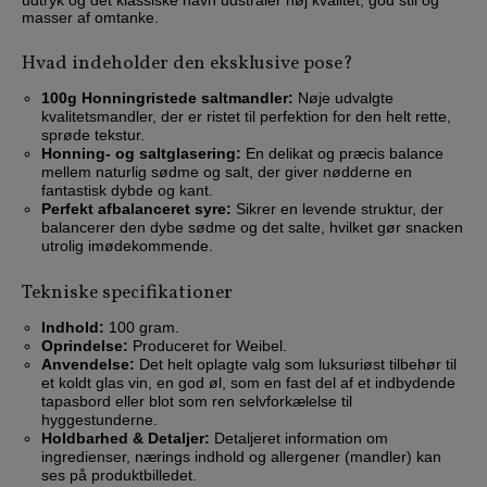
masser af omtanke.
Hvad indeholder den eksklusive pose?
100g Honningristede saltmandler:
Nøje udvalgte
kvalitetsmandler, der er ristet til perfektion for den helt rette,
sprøde tekstur.
Honning- og saltglasering:
En delikat og præcis balance
mellem naturlig sødme og salt, der giver nødderne en
fantastisk dybde og kant.
Perfekt afbalanceret syre:
Sikrer en levende struktur, der
balancerer den dybe sødme og det salte, hvilket gør snacken
utrolig imødekommende.
Tekniske specifikationer
Indhold:
100 gram.
Oprindelse:
Produceret for Weibel.
Anvendelse:
Det helt oplagte valg som luksuriøst tilbehør til
et koldt glas vin, en god øl, som en fast del af et indbydende
tapasbord eller blot som ren selvforkælelse til
hyggestunderne.
Holdbarhed & Detaljer:
Detaljeret information om
ingredienser, nærings indhold og allergener (mandler) kan
ses på produktbilledet.