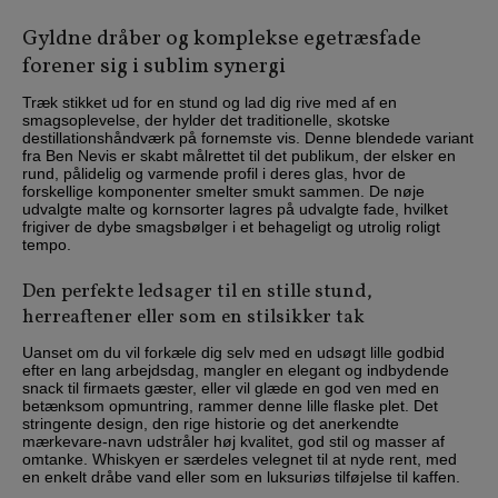
Gyldne dråber og komplekse egetræsfade
forener sig i sublim synergi
Træk stikket ud for en stund og lad dig rive med af en
smagsoplevelse, der hylder det traditionelle, skotske
destillationshåndværk på fornemste vis. Denne blendede variant
fra Ben Nevis er skabt målrettet til det publikum, der elsker en
rund, pålidelig og varmende profil i deres glas, hvor de
forskellige komponenter smelter smukt sammen. De nøje
udvalgte malte og kornsorter lagres på udvalgte fade, hvilket
frigiver de dybe smagsbølger i et behageligt og utrolig roligt
tempo.
Den perfekte ledsager til en stille stund,
herreaftener eller som en stilsikker tak
Uanset om du vil forkæle dig selv med en udsøgt lille godbid
efter en lang arbejdsdag, mangler en elegant og indbydende
snack til firmaets gæster, eller vil glæde en god ven med en
betænksom opmuntring, rammer denne lille flaske plet. Det
stringente design, den rige historie og det anerkendte
mærkevare-navn udstråler høj kvalitet, god stil og masser af
omtanke. Whiskyen er særdeles velegnet til at nyde rent, med
en enkelt dråbe vand eller som en luksuriøs tilføjelse til kaffen.