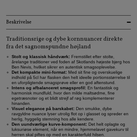
Beskrivelse
Traditionsrige og dybe kornnuancer direkte
fra det sagnomspundne højland
Stolt og klassisk håndværk:
Fremstillet efter stolte,
årelange traditioner ved foden af Skotlands højeste bjerg hos
Ben Nevis, hvilket sikrer en autentisk smagsoplevelse.
Det kompakte mini-format:
Med sit fine og overskuelige
indhold på 5cl har flasken den helt ideelle portionsstørrelse til
en uforpligtende smagsprøve eller en god aftenstund.
Intens og afbalanceret smagsprofil:
En fantastisk og
harmonisk mundfuld, hvor den milde maltsødme, fine
egetræsnoter og et blidt strejf af røg komplementerer
hinanden.
Visuel elegance på barskabet:
Den smukke, dybe
ravgyldne nuance lyser utrolig flot op i glasset og spreder en
herlig, hyggelig stemning hos alle kendere.
Den uundværlige kurve-komponent:
Det helt oplagte og
luksuriøse element, når en mindre, hjemmelavet gavekurv til
herren skal piftes op med en karakterfuld hilsen.