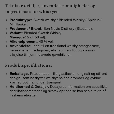
Tekniske detaljer, anvendelsesmuligheder og
ingredienses for whiskyen
Produkttype:
Skotsk whisky / Blended Whisky / Spiritus /
Miniflasker.
Producent / Brand:
Ben Nevis Distillery (Skotland).
Variant:
Blended Skotsk Whisky.
Mængde:
5 cl (50 ml).
Alkoholprocent:
40 % vol.
Anvendelse:
Ideel til en traditionel whisky-smagsprøve,
herreaftener, fredagsbar, eller som en flot og klassisk
tilføjelse til hjemmelavede gavehilsner.
Produktspecifikationer
Emballage:
Præsentabel, lille glasflaske i originalt og stilrent
design, som beskytter whiskyens fine aromaer og gyldne
klarhed optimalt under transport.
Holdbarhed & Detaljer:
Detaljeret information om specifikke
destillationsmetoder og skotsk oprindelse kan ses direkte på
flaskens etiketter.