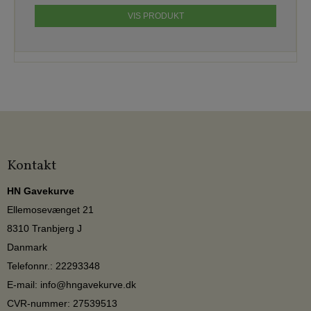
VIS PRODUKT
Kontakt
HN Gavekurve
Ellemosevænget 21
8310 Tranbjerg J
Danmark
Telefonnr.
:
22293348
E-mail
:
info@hngavekurve.dk
CVR-nummer
:
27539513