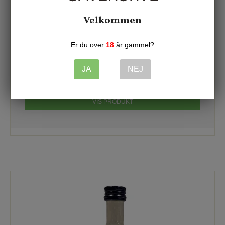
Velkommen
Gin: Warner's Rhubarb gin miniflaske 40% 5cl
Er du over
18
år gammel?
9014
JA
NEJ
48,00 DKK
VIS PRODUKT