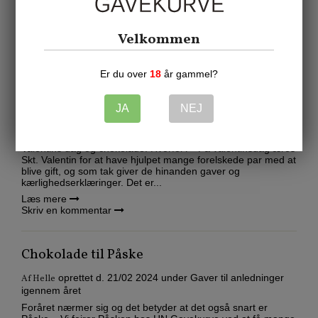
Valentinsdag er den perfekte anledning til at forkæle én, du
holder af. Uanset om det er din kæreste, ægtefælle eller en
hemmelig...
Velkommen
Læs mere
Skriv en kommentar
Er du over
18
år gammel?
Det er snart Valentins dag
JA
NEJ
oprettet d.
22/01 2025
under
Gaver til anledninger
Af
Helle
igennem året
Valentins dag og chokolade. Hvorfor? På valentinsdag æres
Skt. Valentin for at have hjulpet mange forelskede par med at
blive gift, og som tak giver de hinanden gaver og
kærlighedserklæringer. Det er...
Læs mere
Skriv en kommentar
Chokolade til Påske
oprettet d.
21/02 2024
under
Gaver til anledninger
Af
Helle
igennem året
Foråret nærmer sig og det betyder at det også snart er