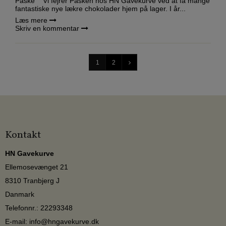
Påske Vi fejrer Påsken hos HN Gavekurve ved at få mange
fantastiske nye lækre chokolader hjem på lager. I år...
Læs mere
Skriv en kommentar
1
2
Kontakt
HN Gavekurve
Ellemosevænget 21
8310 Tranbjerg J
Danmark
Telefonnr.
:
22293348
E-mail
:
info@hngavekurve.dk