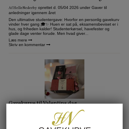
oprettet d.
05/04 2026
under
Gaver til
Af
HelleNederby
anledninger igennem året
Den ultimative studentergave: Hvorfor en personlig gavekurv
vinder hver gang 🎓✨ Huen er sat på, eksamensbeviset er i
hus, og friheden kalder! Studenterkørsel, havefester og
glade dage venter forude. Men hvad giver...
Læs mere
Skriv en kommentar
Gavekurve til Valentins dag
oprettet d.
21/01 2026
under
Gaver til anledninger
Af
Helle
igennem året
Gavekurve til Valentinsdag – chokolade og søde lækkerier