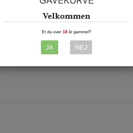
Velkommen
Er du over
18
år gammel?
Webside
JA
NEJ