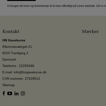
Vi bruger dit navn og kommentar til at vise offentligt på vores website. Din e-m
Kontakt
Mærker
HN Gavekurve
Ellemosevænget 21
8310 Tranbjerg J
Danmark
Telefonnr.
:
22293348
E-mail
:
info@hngavekurve.dk
CVR-nummer
:
27539513
Sitemap