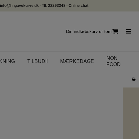
info@hngavekurve.dk - Tlf. 22293348 - Online chat
Din indkøbskurv er tom
NON
KNING
TILBUD‼️
MÆRKEDAGE
FOOD